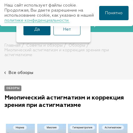
Наш сайт использует файлы cookie.
Ваш город Санкт-
Продолжая, Вы даете разрешение на
Понятно
использование cookie, как указано в нашей
Петербург?
политике конфиденциальности.
Записаться к врачу
Да
Нет
Главная
Советы и обзоры
Обзоры
Миопический астигматизм и коррекция зрения при
астигматизме
Все обзоры
ОБЗОРЫ
Миопический астигматизм и коррекция
зрения при астигматизме