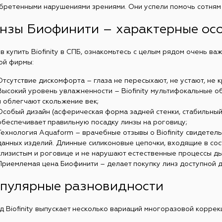
бретенными нарушениями зрениями. Они успели помочь сотням 
нзы Биофинити – характерные ос
в купить Biofinity в СПБ, ознакомьтесь с целым рядом очень в
ой фирмы:
Отсутствие дискомфорта – глаза не пересыхают, не устают, не 
Высокий уровень увлажненности – Biofinity мультифокальные 
и облегчают скольжение век;
Особый дизайн (асферическая форма задней стенки, стабильный 
обеспечивает правильную посадку линзы на роговицу;
Технология Aquaform – врачебные отзывы о Biofinity свидетел
данных изделий. Длинные силиконовые цепочки, входящие в сос
слизистым и роговице и не нарушают естественные процессы ды
Приемлемая цена Биофинити – делает покупку линз доступной 
пулярные разновидности
д Biofinity выпускает несколько вариаций многоразовой коррек