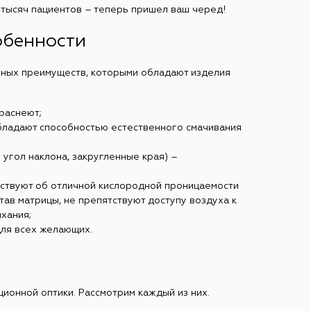
тысяч пациентов – теперь пришел ваш черед!
обенности
ажных преимуществ, которыми обладают изделия
краснеют;
обладают способностью естественного смачивания
угол наклона, закругленные края) –
ьствуют об отличной кислородной проницаемости
тав матрицы, не препятствуют доступу воздуха к
хания;
для всех желающих.
ционной оптики. Рассмотрим каждый из них.