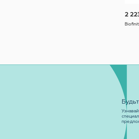
2 22
Biofini
Будьт
Узнавай
специа
предло