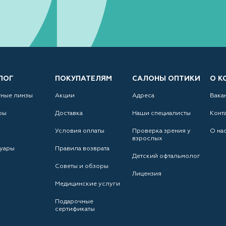
ЛОГ
ПОКУПАТЕЛЯМ
САЛОНЫ ОПТИКИ
О К
тные линзы
Акции
Адреса
Вака
ры
Доставка
Наши специалисты
Конт
Условия оплаты
Проверка зрения у
О на
взрослых
уары
Правила возврата
Детский офтальмолог
Советы и обзоры
Лицензия
Медицинские услуги
Подарочные
сертификаты