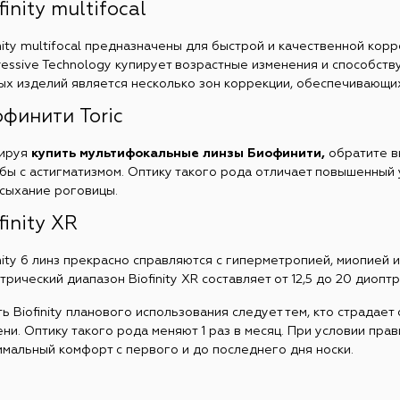
finity multifocal
inity multifocal предназначены для быстрой и качественной ко
ressive Technology купирует возрастные изменения и способст
ых изделий является несколько зон коррекции, обеспечивающи
финити Toric
ируя
купить мультифокальные линзы Биофинити,
обратите в
бы с астигматизмом. Оптику такого рода отличает повышенны
сыхание роговицы.
finity XR
inity 6 линз прекрасно справляются с гиперметропией, миопией
рический диапазон Biofinity XR составляет от 12,5 до 20 диоптр
ть Biofinity планового использования следует тем, кто страдае
ени. Оптику такого рода меняют 1 раз в месяц. При условии пр
имальный комфорт с первого и до последнего дня носки.