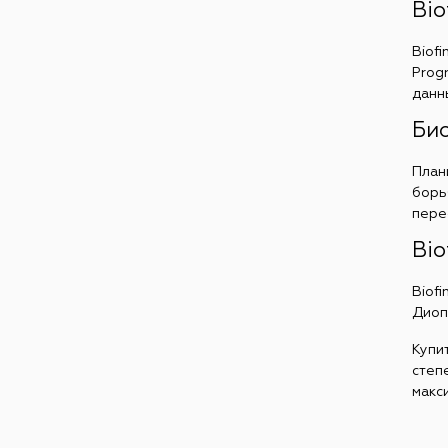
Bio
Biof
Prog
данн
Био
План
борь
пере
Bio
Biof
Диопт
Купи
степ
макс