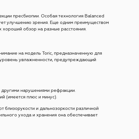
ррекции пресбиопии. Особая технология Balanced
вует улучшению зрения. Еще одним преимуществом
х хороший обзор на разные расстояния.
нимание на модель Toric, предназначенную для
й уровень увлажненности, предупреждающий
 и другими нарушениями рефракции.
ий (имеется плюс и минус).
т от близорукости и дальнозоркости различной
авильного ухода и хранения она обеспечивает