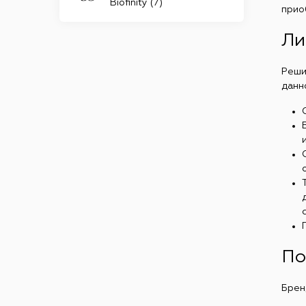
Biofinity (7)
прио
Ли
Реши
данн
По
Брен