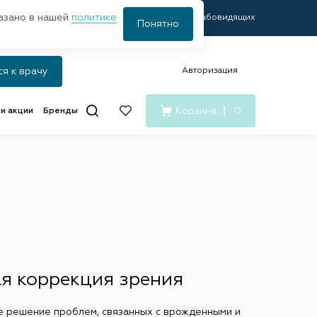
казано в нашей
политике
а
оплата
Версия для слабовидящих
Удобная
Понятно
Авторизация
ся к врачу
Корзина
0
и акции
Бренды
ая коррекция зрения
ее решение проблем, связанных с врожденными и