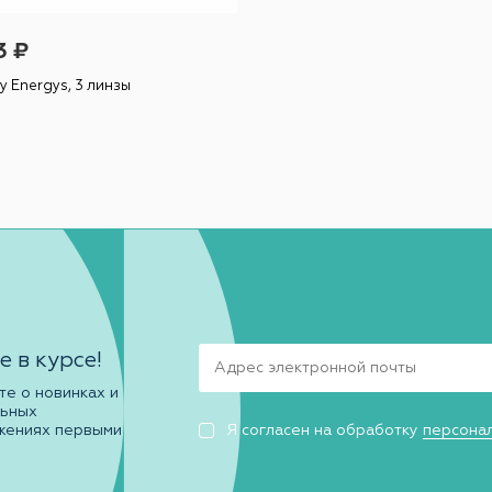
3 ₽
ty Energys, 3 линзы
е в курсе!
те о новинках и
льных
жениях первыми
Я согласен на обработку
персона