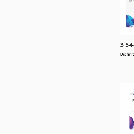
3 54
Biofini