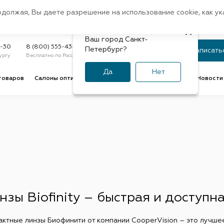
Санкт-Петербург
одолжая, Вы даете разрешение на использование cookie, как у
доставк
Регион:
Быстрая
Ваш город Санкт-
Статус заказа
9-30
8 (800) 555-43-47
Петербург?
Записать
ургу
Бесплатно по России
По номеру или телефону
Да
Нет
товаров
Салоны оптики
Услуги оптик
Советы и обзоры
Новости 
нзы Biofinity – быстрая и доступн
актные линзы Биофинити от компании CooperVision – это лучш