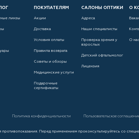
ЛОГ
ПОКУПАТЕЛЯМ
САЛОНЫ ОПТИКИ
О К
тные линзы
Акции
Адреса
Вака
ры
Доставка
Наши специалисты
Конт
Условия оплаты
Проверка зрения у
О на
взрослых
уары
Правила возврата
Детский офтальмолог
Советы и обзоры
Лицензия
Медицинские услуги
Подарочные
сертификаты
а
Политика конфиденциальности
Пользовательское соглашени
 противопоказания. Перед применением проконсультируйтесь со специ