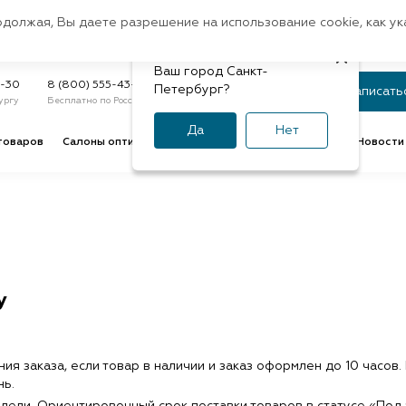
Санкт-Петербург
одолжая, Вы даете разрешение на использование cookie, как у
доставк
Регион:
Быстрая
Ваш город Санкт-
Статус заказа
9-30
8 (800) 555-43-47
Петербург?
Записать
ургу
Бесплатно по России
По номеру или телефону
Да
Нет
товаров
Салоны оптики
Услуги оптик
Советы и обзоры
Новости 
у
 заказа, если товар в наличии и заказ оформлен до 10 часов. 
нь.
едели. Ориентировочный срок поставки товаров в статусе «Под