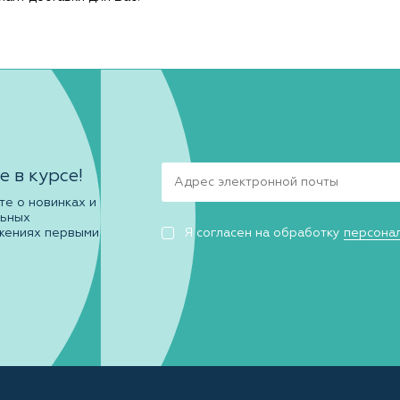
е в курсе!
те о новинках и
льных
жениях первыми
Я согласен на обработку
персона