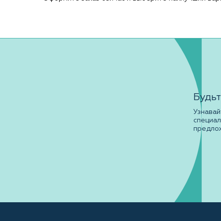
Будьт
Узнавай
специа
предло