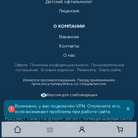
Детский офтальмолог
Лицензия
О КОМПАНИИ
Вакансии
Контакты
О нас
Оферта
Политика конфиденциальности
Пользовательское
соглашение
Условия подписки
Реквизиты
Карта сайта
Имеются противопоказания. Перед применением
проконсультируйтесь со специалистом.
Версия для слабовидящих
Возможно, у вас подключён VPN. Отключите его,
×
!
если возникают проблемы при работе сайта
ООО «ЛИНЗКИНГ», ИНН 7842034388, ОГРН 1157847158688 191036,
РОССИЯ, Г. САНКТ-ПЕТЕРБУРГ, ВН.ТЕР.Г. МУНИЦИПАЛЬНЫЙ ОКРУГ
СМОЛЬНИНСКОЕ, ул. 3-я Советская, д.9, лит. А, помещ.3-Н, помещ.
310