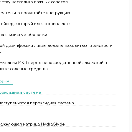
метку несколько важных советов.
имательно прочитайте инструкцию.
тейнер, который идет в комплекте.
на слизистые оболочки.
ной дезинфекции линзы должны находиться в жидкости
.
ромывания МКЛ перед непосредственной закладкой в
чные солевые средства.
SEPT
роксидная система
ноступенчатая пероксидная система
лажняющая матрица HydraGlyde