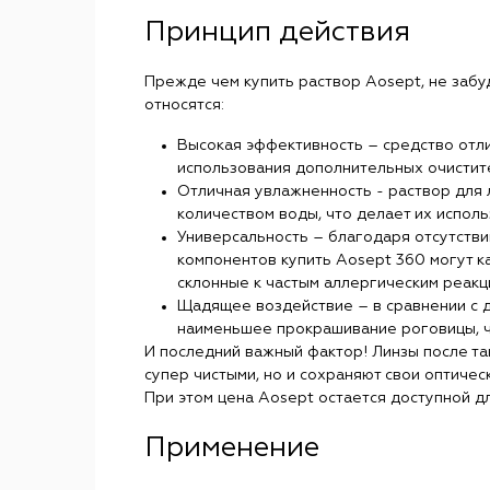
Принцип действия
Прежде чем купить раствор Aosept, не забуд
относятся:
Высокая эффективность – средство отли
использования дополнительных очистит
Отличная увлажненность - раствор для
количеством воды, что делает их испол
Универсальность – благодаря отсутстви
компонентов купить Aosept 360 могут ка
склонные к частым аллергическим реакц
Щадящее воздействие – в сравнении с 
наименьшее прокрашивание роговицы, ч
И последний важный фактор! Линзы после та
супер чистыми, но и сохраняют свои оптичес
При этом цена Aosept остается доступной д
Применение