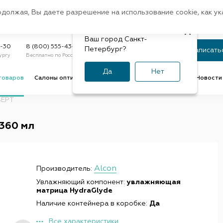
Санкт-Петербург
одолжая, Вы даете разрешение на использование cookie, как у
доставк
Регион:
Быстрая
Ваш город Санкт-
Статус заказа
9-30
8 (800) 555-43-47
Петербург?
Записать
ургу
Бесплатно по России
По номеру или телефону
Да
Нет
товаров
Салоны оптики
Услуги оптик
Советы и обзоры
Новости 
EPT
 360 мл
Alcon
Производитель:
Увлажняющий компонент:
увлажняющая
матрица HydraGlyde
Наличие контейнера в коробке:
Да
Все характеристики