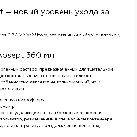
t – новый уровень ухода за
от CIBA Vision? Что ж, это отличный выбор! А, впрочем,
Aosept 360 мл
ергенный раствор, предназначенный для тщательной
в контактных линз (в том числе и силикон-
особенностью является не только мощный, но и
рого легли:
огенную микрофлору;
ьный pH;
ество, удаляющее грязь и белковые отложения.
атализатор, размещенный в специальном контейнере.
я, но и нейтрализует раздражающие вещества,