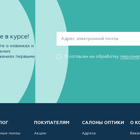
е в курсе!
те о новинках и
льных
жениях первыми
Я согласен на обработку
персона
ЛОГ
ПОКУПАТЕЛЯМ
САЛОНЫ ОПТИКИ
О К
тные линзы
Акции
Адреса
Вака