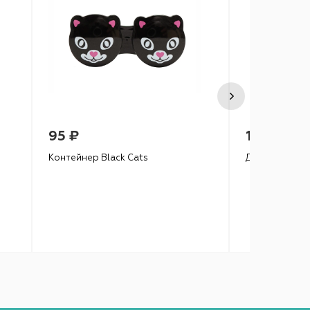
95 ₽
190 ₽
Контейнер Black Cats
Дорожный наб