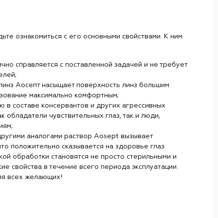
ьте ознакомиться с его основными свойствами. К ним
чно справляется с поставленной задачей и не требует
елей;
 линз Аосепт насыщает поверхность линз большим
ьзование максимально комфортным;
ю в составе консервантов и других агрессивных
к обладатели чувствительных глаз, так и люди,
иям;
другими аналогами раствор Aosept вызывает
то положительно сказывается на здоровье глаз.
кой обработки становятся не просто стерильными и
кие свойства в течение всего периода эксплуатации.
ля всех желающих!