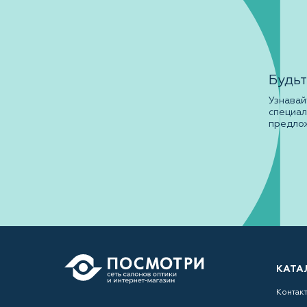
Будьт
Узнавай
специа
предло
КАТА
Контак