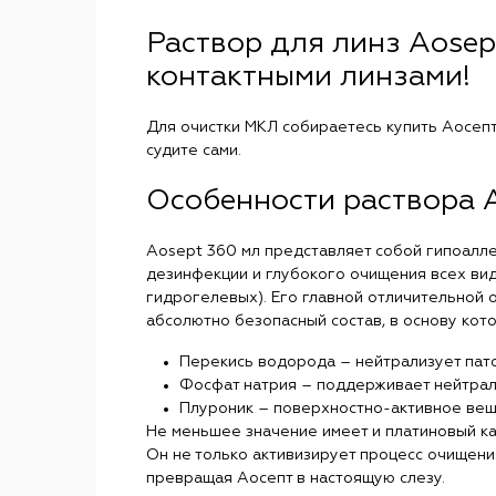
Раствор для линз Aosep
контактными линзами!
Для очистки МКЛ собираетесь купить Аосепт 
судите сами.
Особенности раствора 
Aosept 360 мл представляет собой гипоалл
дезинфекции и глубокого очищения всех видо
гидрогелевых). Его главной отличительной 
абсолютно безопасный состав, в основу кото
Перекись водорода – нейтрализует пат
Фосфат натрия – поддерживает нейтрал
Плуроник – поверхностно-активное вещ
Не меньшее значение имеет и платиновый к
Он не только активизирует процесс очищени
превращая Аосепт в настоящую слезу.