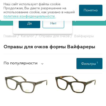
Наш сайт использует файлы cookie.
Ваш город Санкт-
Продолжая, Вы даете разрешение на
Понятно
использование cookie, как указано в нашей
Петербург?
политике конфиденциальности.
Записаться к врачу
Да
Нет
Главная
Каталог
Оправы для очков
Вайфареры
Оправы для очков формы Вайфареры
1
По популярности
Фильтры