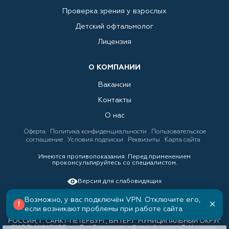
Проверка зрения у взрослых
Детский офтальмолог
Лицензия
О КОМПАНИИ
Вакансии
Контакты
О нас
Оферта
Политика конфиденциальности
Пользовательское
соглашение
Условия подписки
Реквизиты
Карта сайта
Имеются противопоказания. Перед применением
проконсультируйтесь со специалистом.
Версия для слабовидящих
Возможно, у вас подключён VPN. Отключите его,
×
!
если возникают проблемы при работе сайта
ООО «ЛИНЗКИНГ», ИНН 7842034388, ОГРН 1157847158688 191036,
РОССИЯ, Г. САНКТ-ПЕТЕРБУРГ, ВН.ТЕР.Г. МУНИЦИПАЛЬНЫЙ ОКРУГ
СМОЛЬНИНСКОЕ, ул. 3-я Советская, д.9, лит. А, помещ.3-Н, помещ.