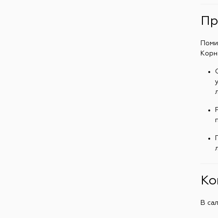
Пр
Поми
Корн
Ко
В са