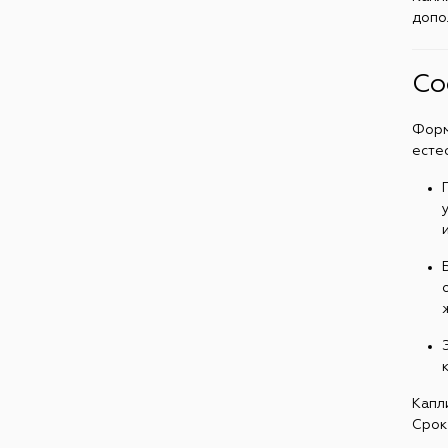
допо
Со
Форм
есте
Капл
Срок