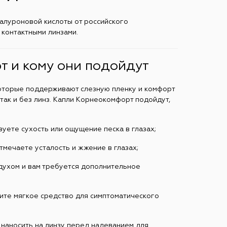
алуроновой кислоты от российского
 контактными линзами.
т и кому они подойдут
оторые поддерживают слезную пленку и комфорт
 так и без линз. Капли Корнеокомфорт подойдут,
вуете сухость или ощущение песка в глазах;
тмечаете усталость и жжение в глазах;
духом и вам требуется дополнительное
тите мягкое средство для симптоматического
е наносить на линзу перед надеванием для