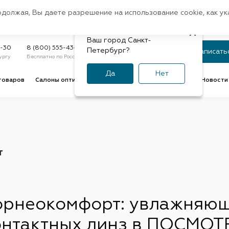
Санкт-Петербург
одолжая, Вы даете разрешение на использование cookie, как у
доставк
Регион:
Быстрая
Ваш город Санкт-
Статус заказа
9-30
8 (800) 555-43-47
Петербург?
Записать
ургу
Бесплатно по России
По номеру или телефону
Да
Нет
товаров
Салоны оптики
Услуги оптик
Советы и обзоры
Новости 
т
орнеокомфорт: увлажняющи
онтактных линз в ПОСМОТ