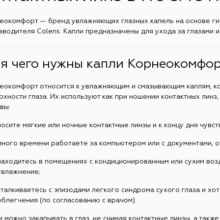
еокомфорт — бренд увлажняющих глазных капель на основе ги
зводителя Colens. Капли предназначены для ухода за глазами и
я чего нужны капли Корнеокомфор
еокомфорт относится к увлажняющим и смазывающим каплям, к
рхности глаза. Их используют как при ношении контактных линз,
вы:
носите мягкие или ночные контактные линзы и к концу дня чувст
много времени работаете за компьютером или с документами, о
находитесь в помещениях с кондиционированным или сухим воз
увлажнение;
сталкиваетесь с эпизодами легкого синдрома сухого глаза и хо
облегчения (по согласованию с врачом).
и можно закапывать в глаз, не снимая контактные линзы, а такж