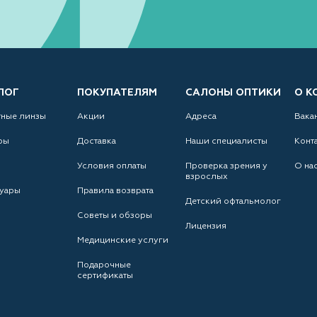
ЛОГ
ПОКУПАТЕЛЯМ
САЛОНЫ ОПТИКИ
О К
тные линзы
Акции
Адреса
Вака
ры
Доставка
Наши специалисты
Конт
Условия оплаты
Проверка зрения у
О на
взрослых
уары
Правила возврата
Детский офтальмолог
Советы и обзоры
Лицензия
Медицинские услуги
Подарочные
сертификаты