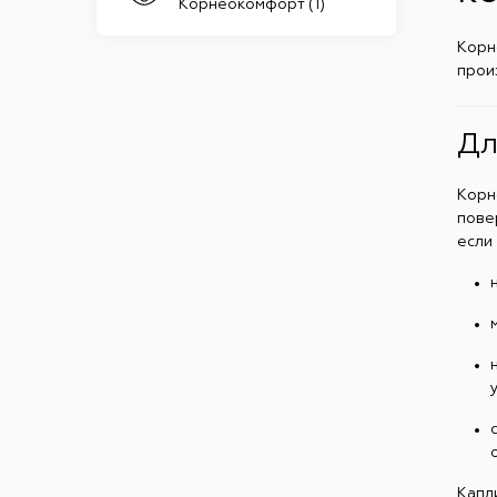
Корнеокомфорт (1)
Корн
прои
Дл
Корн
пове
если 
Капл