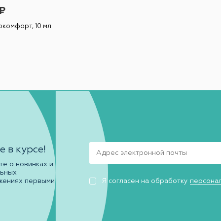
₽
комфорт, 10 мл
е в курсе!
те о новинках и
льных
жениях первыми
Я согласен на обработку
персона