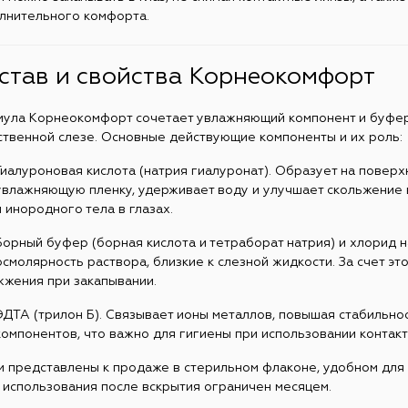
лнительного комфорта.
став и свойства Корнеокомфорт
ула Корнеокомфорт сочетает увлажняющий компонент и буферн
ственной слезе. Основные действующие компоненты и их роль:
Гиалуроновая кислота (натрия гиалуронат). Образует на поверхн
увлажняющую пленку, удерживает воду и улучшает скольжение 
и инородного тела в глазах.
Борный буфер (борная кислота и тетраборат натрия) и хлорид 
осмолярность раствора, близкие к слезной жидкости. За счет эт
жжения при закапывании.
ЭДТА (трилон Б). Связывает ионы металлов, повышая стабильно
компонентов, что важно для гигиены при использовании контакт
и представлены к продаже в стерильном флаконе, удобном для 
 использования после вскрытия ограничен месяцем.