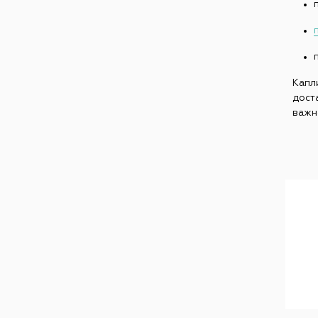
Капл
дост
важн