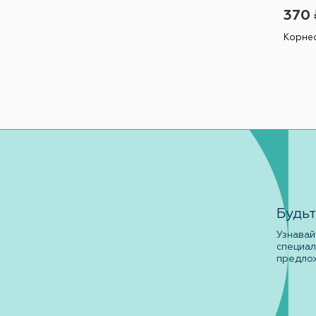
370 
Корнео
Будьт
Узнавай
специа
предло