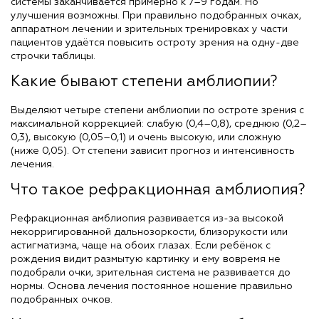
системы заканчивается примерно к 7–9 годам. Но
улучшения возможны. При правильно подобранных очках,
аппаратном лечении и зрительных тренировках у части
пациентов удаётся повысить остроту зрения на одну-две
строчки таблицы.
Какие бывают степени амблиопии?
Выделяют четыре степени амблиопии по остроте зрения с
максимальной коррекцией: слабую (0,4–0,8), среднюю (0,2–
0,3), высокую (0,05–0,1) и очень высокую, или сложную
(ниже 0,05). От степени зависит прогноз и интенсивность
лечения.
Что такое рефракционная амблиопия?
Рефракционная амблиопия развивается из-за высокой
некорригированной дальнозоркости, близорукости или
астигматизма, чаще на обоих глазах. Если ребёнок с
рождения видит размытую картинку и ему вовремя не
подобрали очки, зрительная система не развивается до
нормы. Основа лечения постоянное ношение правильно
подобранных очков.