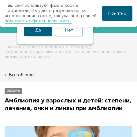
Наш сайт использует файлы cookie.
Ваш город Санкт-
Продолжая, Вы даете разрешение на
Понятно
использование cookie, как указано в нашей
Петербург?
политике конфиденциальности.
Записаться к врачу
Да
Нет
Главная
Советы и обзоры
Обзоры
Амблиопия у взрослых и детей: степени, лечение, очки и
линзы при амблиопии
Все обзоры
ОБЗОРЫ
Амблиопия у взрослых и детей: степени,
лечение, очки и линзы при амблиопии