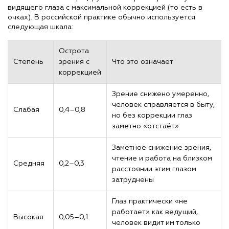
видящего глаза с максимальной коррекцией (то есть в
очках). В российской практике обычно используется
следующая шкала:
Острота
Степень
зрения с
Что это означает
коррекцией
Зрение снижено умеренно,
человек справляется в быту,
Слабая
0,4–0,8
но без коррекции глаз
заметно «отстаёт»
Заметное снижение зрения,
чтение и работа на близком
Средняя
0,2–0,3
расстоянии этим глазом
затруднены
Глаз практически «не
работает» как ведущий,
Высокая
0,05–0,1
человек видит им только