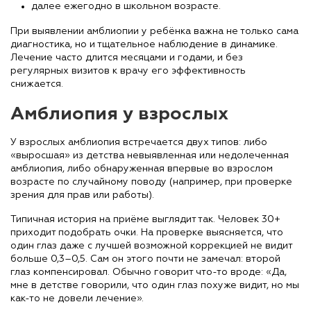
далее ежегодно в школьном возрасте.
При выявлении амблиопии у ребёнка важна не только сама
диагностика, но и тщательное наблюдение в динамике.
Лечение часто длится месяцами и годами, и без
регулярных визитов к врачу его эффективность
снижается.
Амблиопия у взрослых
У взрослых амблиопия встречается двух типов: либо
«выросшая» из детства невыявленная или недолеченная
амблиопия, либо обнаруженная впервые во взрослом
возрасте по случайному поводу (например, при проверке
зрения для прав или работы).
Типичная история на приёме выглядит так. Человек 30+
приходит подобрать очки. На проверке выясняется, что
один глаз даже с лучшей возможной коррекцией не видит
больше 0,3–0,5. Сам он этого почти не замечал: второй
глаз компенсировал. Обычно говорит что-то вроде: «Да,
мне в детстве говорили, что один глаз похуже видит, но мы
как-то не довели лечение».