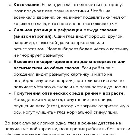
Косоглазие.
Если один глаз отклоняется в сторону,
мозг получает две разные картинки. Чтобы не
возникало двоения, он начинает подавлять сигнал от
косящего глаза, и тот постепенно «отключается».
Сильная разница в рефракции между глазами
(анизометропия).
Один глаз видит хорошо, другой,
например, с высокой дальнозоркостью или
астигматизмом. Мозг выбирает более чёткую картинку
и игнорирует размытую.
Высокая некорригированная дальнозоркость или
астигматизм на обоих глазах.
Если ребёнок с
рождения видит размытую картинку и никто не
подобрал ему очки вовремя, зрительная система не
получает чёткого сигнала и не развивается до нормы.
Помутнения оптических сред в раннем возрасте.
Врождённая катаракта, помутнение роговицы,
опущение века (птоз), которые закрывают зрительную
ось, могут «лишить» глаз нормальной стимуляции.
Во всех случаях логика одна: глаз в раннем детстве не
получал чёткой картинки, мозг привык работать без него, и
сформировалось функциональное снижение зрения.