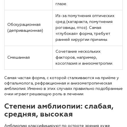
глазе.
Из-за помутнения оптических
сред (катаракта, помутнения
Обскурационная
роговицы, птоз). Самая
(депривационная)
«глубокая» форма, требует
ранней хирургии причины.
Сочетание нескольких
Смешанная
факторов, например,
косоглазия и анизометропии.
Самая частая форма, с которой сталкиваются на приёме у
офтальмолога, рефракционная и анизометропическая
амблиопия. Именно в этих случаях правильно подобранные
очки играют решающую роль в лечении.
Степени амблиопии: слабая,
средняя, высокая
Амблиопию классифицируют по остроте зрения хуже