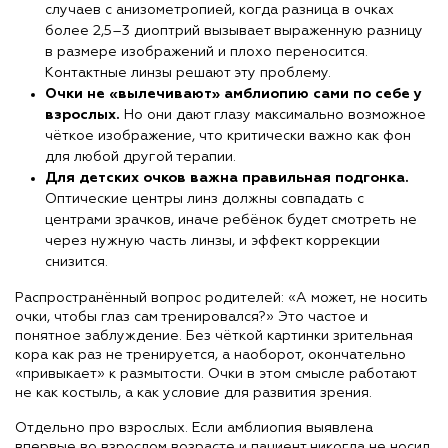
случаев с анизометропией, когда разница в очках
более 2,5–3 диоптрий вызывает выраженную разницу
в размере изображений и плохо переносится.
Контактные линзы решают эту проблему.
Очки не «вылечивают» амблиопию сами по себе у
взрослых.
Но они дают глазу максимально возможное
чёткое изображение, что критически важно как фон
для любой другой терапии.
Для детских очков важна правильная подгонка.
Оптические центры линз должны совпадать с
центрами зрачков, иначе ребёнок будет смотреть не
через нужную часть линзы, и эффект коррекции
снизится.
Распространённый вопрос родителей: «А может, не носить
очки, чтобы глаз сам тренировался?» Это частое и
понятное заблуждение. Без чёткой картинки зрительная
кора как раз не тренируется, а наоборот, окончательно
«привыкает» к размытости. Очки в этом смысле работают
не как костыль, а как условие для развития зрения.
Отдельно про взрослых. Если амблиопия выявлена
впервые во взрослом возрасте и пациент никогда не носил