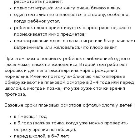
рассмотреть предмет;
подносит игрушки или книгу очень близко к лицу;
один глаз заметно отклоняется в сторону, особенно
когда ребёнок устал;
ребёнок плохо ориентируется в пространстве, часто
промахивается мимо предметов;
при закрывании одного глаза в игре или быту начинает
капризничать или жаловаться, что плохо видит.
При этом важно понимать: ребёнок с амблиопией одного
глаза может никак не жаловаться. Второй глаз работает
хорошо, и для него такая картина мира с рождения
нормальна. Именно поэтому амблиопию часто впервые
обнаруживают на плановом осмотре в 3–4 года или перед
школой, а иногда и позже, что уже хуже с точки зрения
прогноза.
Базовые сроки плановых осмотров офтальмолога у детей:
в 1 месяц, 1 год;
в 3 года (важная точка, когда уже можно проверить
остроту зрения по таблице);
перед школой, в 6–7 лет;