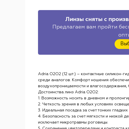
Линзы сняты с произв
Предлагаем вам пройти бес
опт
Выб
Adria O2O2 (12 шт.) – контактные силикон-ги
среди аналогов. Комфорт ношения обеспечив
воздухопроницаемости и влагосодержания, 
Достоинства линз Adria O2O2:
1. Возможность носить в дневном и пролонг
2. Четкость зрения в любых условиях освещ
3. Идеальная посадка за счет тонких гладких
4. Безопасность за счет мягкости и низкой 
исключает микротравмы роговицы.
5. Сохранение цветопередачи и контраста к