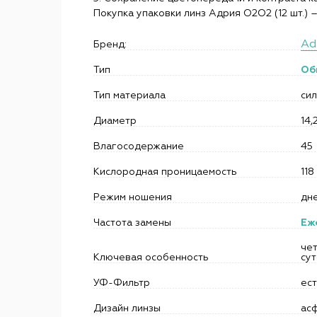
Покупка упаковки линз Адрия O2O2 (12 шт.) 
Ad
Бренд:
Тип
Об
Тип материала
си
Диаметр
14,
Влагосодержание
45
Кислородная проницаемость
118
Режим ношения
дн
Частота замены
Еж
чет
Ключевая особенность
сут
УФ-Фильтр
ес
Дизайн линзы
ас