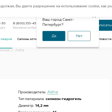
Санкт-Петербург
одолжая, Вы даете разрешение на использование cookie, как у
доставк
Регион:
Быстрая
Ваш город Санкт-
Статус заказа
9-30
8 (800) 555-43-47
Петербург?
Записать
ургу
Бесплатно по России
По номеру или телефону
Да
Нет
товаров
Салоны оптики
Услуги оптик
Советы и обзоры
Новости 
ячные
Adria
Adria
Производитель:
Тип материала:
силикон-гидрогель
Диаметр:
14,2 мм