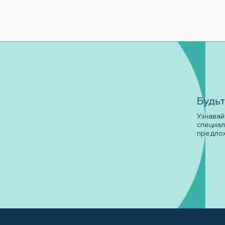
Будьт
Узнавай
специа
предло