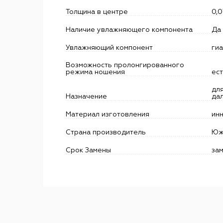
Толщина в центре
0,0
Наличие увлажняющего компонента
Да
Увлажняющий компонент
ги
Возможность пролонгированного
режима ношения
ес
для
Назначение
да
Материал изготовления
ин
Страна производитель
Юж
Срок Замены
зам