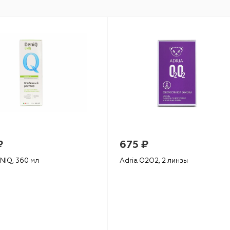
₽
675 ₽
NIQ, 360 мл
Adria O2O2, 2 линзы