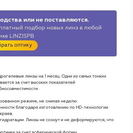
одства или не поставляются.
платный подбор новых линз в любой
ике LINZISPB
рать оптику
дрогелевые линзы на 1 месяц. Одни из самых тонких
ается за счет высоких показателей
биосовместимости.
ированном режиме, не снимая неделю.
енности благодаря изготовлению по HD-технологии.
 краев.
дегидратации. Линзы не сохнут и не деформируются, что
артинки за счет асферической формы.