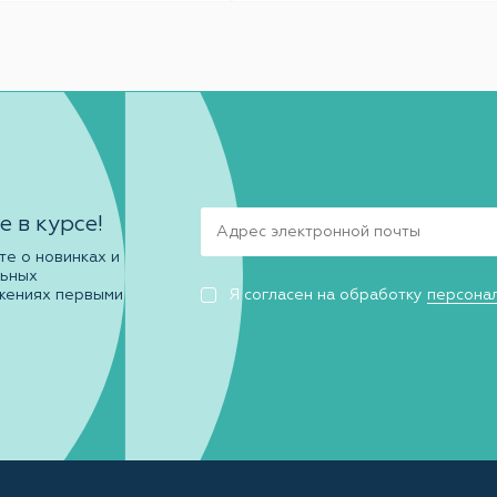
е в курсе!
те о новинках и
льных
жениях первыми
Я согласен на обработку
персона