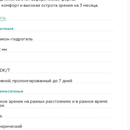
– комфорт и высокая острота зрения на 3 месяца.
ria
ычные
ликон-гидрогель
2 мм
 DK/T
евной, пролонгированный до 7 дней
емесячные
кое зрение на разных расстояниях и в разное время
ок
ть
ферический