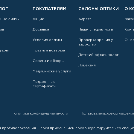
ЛОГ
ПОКУПАТЕЛЯМ
САЛОНЫ ОПТИКИ
О К
тные линзы
Акции
Адреса
Вака
ры
Доставка
Наши специалисты
Конт
Условия оплаты
Проверка зрения у
О на
взрослых
уары
Правила возврата
Детский офтальмолог
Советы и обзоры
Лицензия
Медицинские услуги
Подарочные
сертификаты
а
Политика конфиденциальности
Пользовательское соглашени
 противопоказания. Перед применением проконсультируйтесь со специ