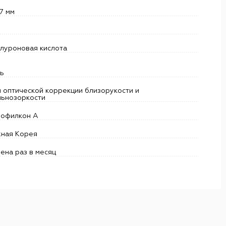
7 мм
алуроновая кислота
ть
 оптической коррекции близорукости и
льнозоркости
нофилкон A
ная Корея
ена раз в месяц