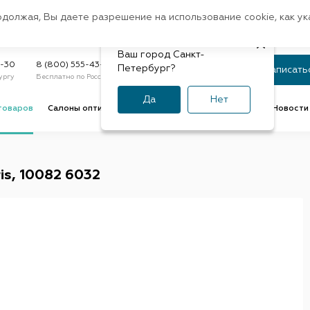
Санкт-Петербург
одолжая, Вы даете разрешение на использование cookie, как у
доставк
Регион:
Быстрая
Ваш город Санкт-
Статус заказа
9-30
8 (800) 555-43-47
Петербург?
Записать
ургу
Бесплатно по России
По номеру или телефону
Да
Нет
товаров
Салоны оптики
Услуги оптик
Советы и обзоры
Новости 
is, 10082 6032