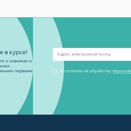
е в курсе!
те о новинках и
льных
жениях первыми
Я согласен на обработку
персона