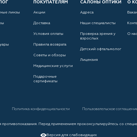
ЛОГ
ПОКУПАТЕЛЯМ
САЛОНЫ ОПТИКИ
О К
тные линзы
Акции
Адреса
Вака
ры
Доставка
Наши специалисты
Конт
Условия оплаты
Проверка зрения у
О на
взрослых
уары
Правила возврата
Детский офтальмолог
Советы и обзоры
Лицензия
Медицинские услуги
Подарочные
сертификаты
а
Политика конфиденциальности
Пользовательское соглашени
 противопоказания. Перед применением проконсультируйтесь со специ
Версия для слабовидящих