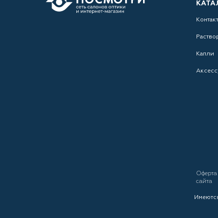
КАТА
Контак
Раство
Капли
Аксесс
Оферт
сайта
Имеются