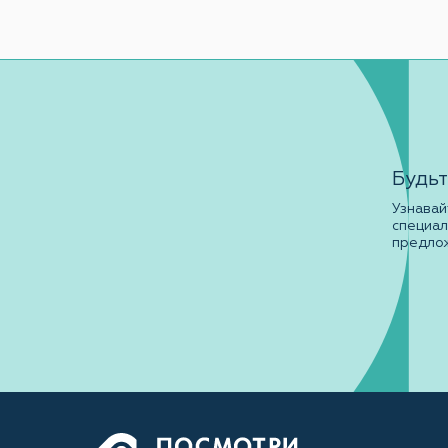
Будьт
Узнавай
специа
предло