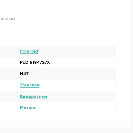
ификаты
Polaroid
PLD 6194/S/X
N47
Женская
Квадратные
Металл