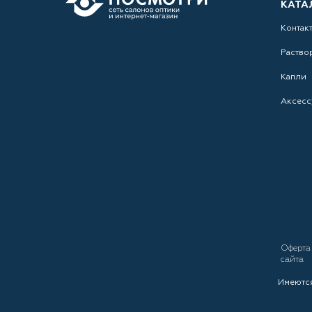
КАТА
Контак
Раство
Капли
Аксесс
Оферт
сайта
Имеются