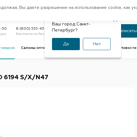
Санкт-Петербург
одолжая, Вы даете разрешение на использование cookie, как у
доставк
Регион:
Быстрая
Ваш город Санкт-
Статус заказа
9-30
8 (800) 555-43-47
Петербург?
Записать
ургу
Бесплатно по России
По номеру или телефону
Да
Нет
товаров
Салоны оптики
Услуги оптик
Советы и обзоры
Новости 
D 6194 S/X/N47