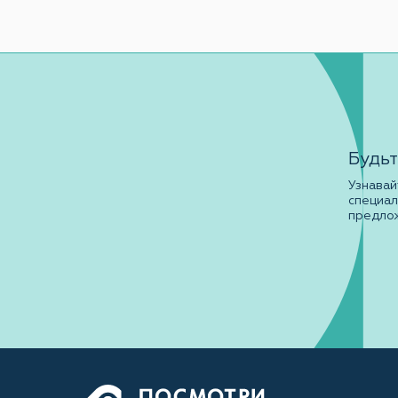
Будьт
Узнавай
специа
предло