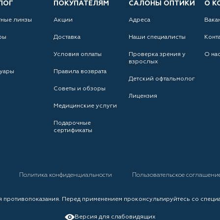
ЛОГ
ПОКУПАТЕЛЯМ
САЛОНЫ ОПТИКИ
О К
тные линзы
Акции
Адреса
Вака
ры
Доставка
Наши специалисты
Конт
Условия оплаты
Проверка зрения у
О на
взрослых
уары
Правила возврата
Детский офтальмолог
Советы и обзоры
Лицензия
Медицинские услуги
Подарочные
сертификаты
а
Политика конфиденциальности
Пользовательское соглашени
 противопоказания. Перед применением проконсультируйтесь со специ
Версия для слабовидящих