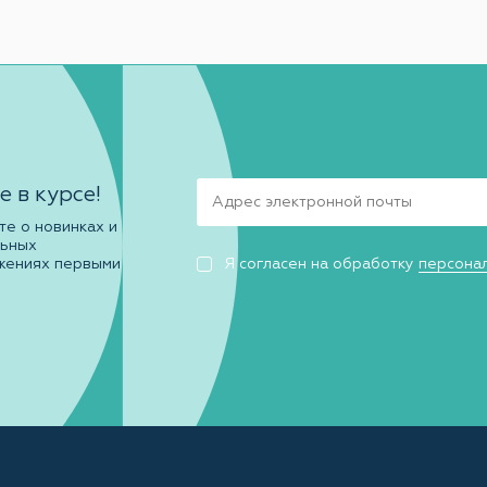
е в курсе!
те о новинках и
льных
жениях первыми
Я согласен на обработку
персона