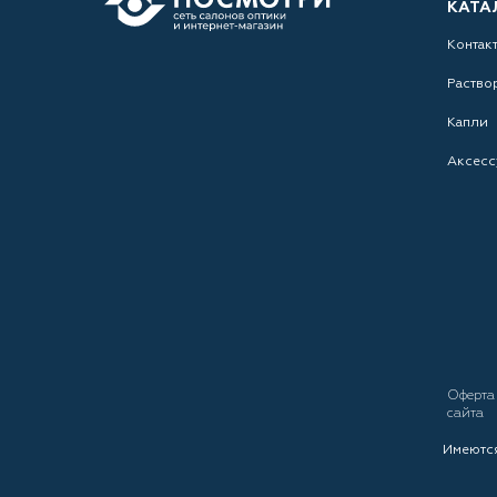
КАТА
Контак
Раство
Капли
Аксесс
Оферт
сайта
Имеются