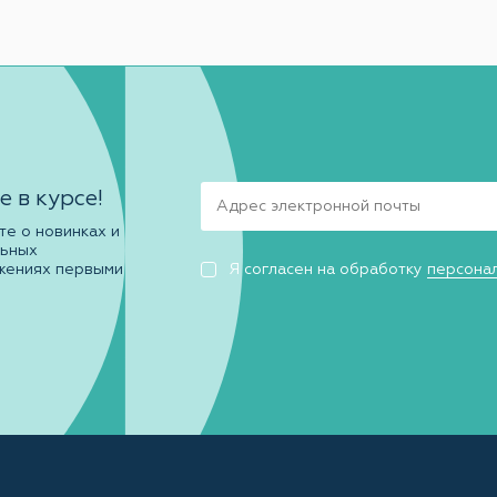
е в курсе!
те о новинках и
льных
жениях первыми
Я согласен на обработку
персона