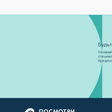
Будьт
Узнавай
специа
предло