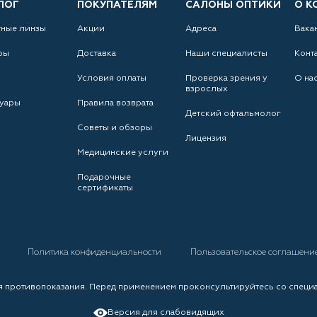
ЛОГ
ПОКУПАТЕЛЯМ
САЛОНЫ ОПТИКИ
О К
тные линзы
Акции
Адреса
Вака
ры
Доставка
Наши специалисты
Конт
Условия оплаты
Проверка зрения у
О на
взрослых
уары
Правила возврата
Детский офтальмолог
Советы и обзоры
Лицензия
Медицинские услуги
Подарочные
сертификаты
а
Политика конфиденциальности
Пользовательское соглашени
 противопоказания. Перед применением проконсультируйтесь со специ
Версия для слабовидящих