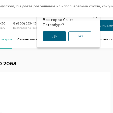
Санкт-Петербург
одолжая, Вы даете разрешение на использование cookie, как у
доставк
Регион:
Быстрая
Ваш город Санкт-
Статус заказа
9-30
8 (800) 555-43-47
Петербург?
Записать
ургу
Бесплатно по России
По номеру или телефону
Да
Нет
товаров
Салоны оптики
Услуги оптик
Советы и обзоры
Новости 
D 2068