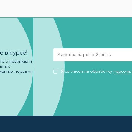
е в курсе!
те о новинках и
льных
жениях первыми
Я согласен на обработку
персона