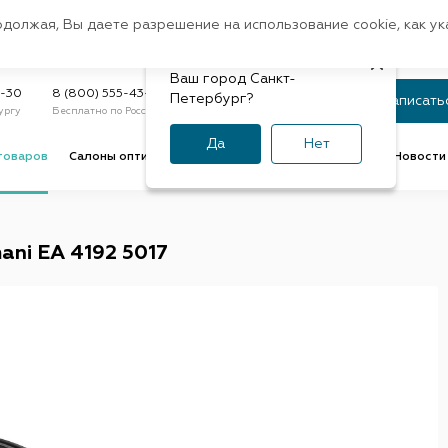
Санкт-Петербург
одолжая, Вы даете разрешение на использование cookie, как у
доставк
Регион:
Быстрая
Ваш город Санкт-
Статус заказа
9-30
8 (800) 555-43-47
Петербург?
Записать
ургу
Бесплатно по России
По номеру или телефону
Да
Нет
товаров
Салоны оптики
Услуги оптик
Советы и обзоры
Новости 
ni EA 4192 5017