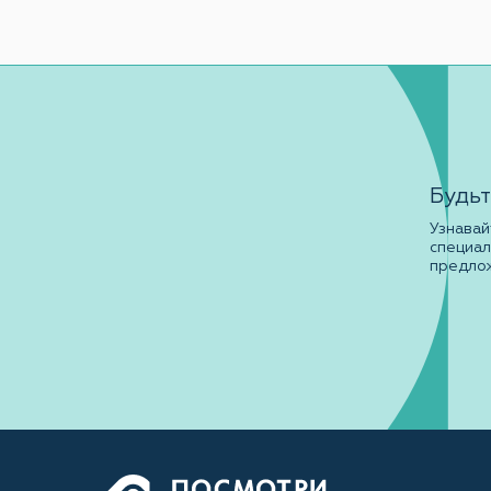
Будьт
Узнавай
специа
предло