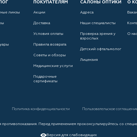
ЛОГ
ПОКУПАТЕЛЯМ
САЛОНЫ ОПТИКИ
О К
тные линзы
Акции
Адреса
Вака
ры
Доставка
Наши специалисты
Конт
Условия оплаты
Проверка зрения у
О на
взрослых
уары
Правила возврата
Детский офтальмолог
Советы и обзоры
Лицензия
Медицинские услуги
Подарочные
сертификаты
а
Политика конфиденциальности
Пользовательское соглашени
 противопоказания. Перед применением проконсультируйтесь со специ
Версия для слабовидящих