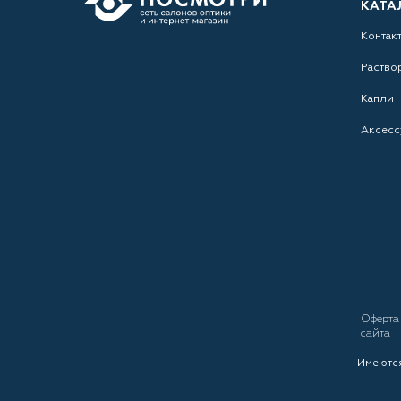
КАТА
Контак
Раство
Капли
Аксесс
Оферт
сайта
Имеются