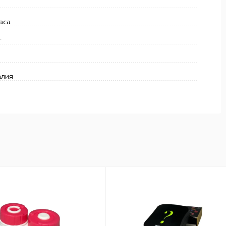
аса
т
алия