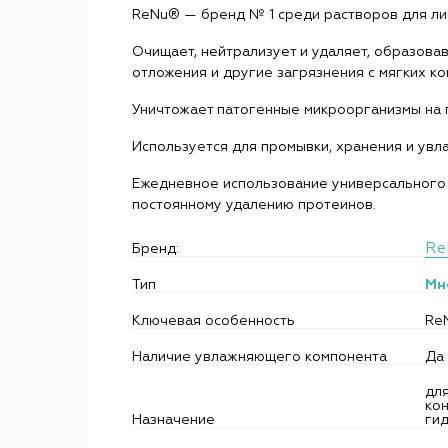
ReNu® — бренд № 1 среди растворов для лин
Очищает, нейтрализует и удаляет, образова
отложения и другие загрязнения с мягких ко
Уничтожает патогенные микроорганизмы на 
Используется для промывки, хранения и увл
Ежедневное использование универсального р
постоянному удалению протеинов.
Re
Бренд:
Тип
Мн
Ключевая особенность
ReN
Наличие увлажняющего компонента
Да
для
кон
Назначение
ги