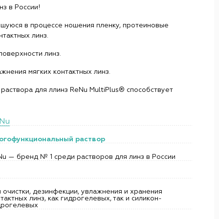
з в России!
вшуюся в процессе ношения пленку, протеиновые
нтактных линз.
поверхности линз.
ажнения мягких контактных линз.
аствора для ллинз ReNu MultiPlus® способствует
Nu
огофункциональный раствор
u — бренд № 1 среди растворов для линз в России
 очистки, дезинфекции, увлажнения и хранения
тактных линз, как гидрогелевых, так и силикон-
дрогелевых