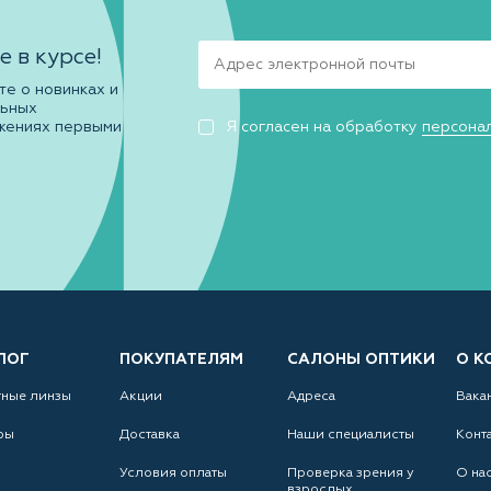
е в курсе!
те о новинках и
льных
жениях первыми
Я согласен на обработку
персона
ЛОГ
ПОКУПАТЕЛЯМ
САЛОНЫ ОПТИКИ
О К
тные линзы
Акции
Адреса
Вака
ры
Доставка
Наши специалисты
Конт
Условия оплаты
Проверка зрения у
О на
взрослых