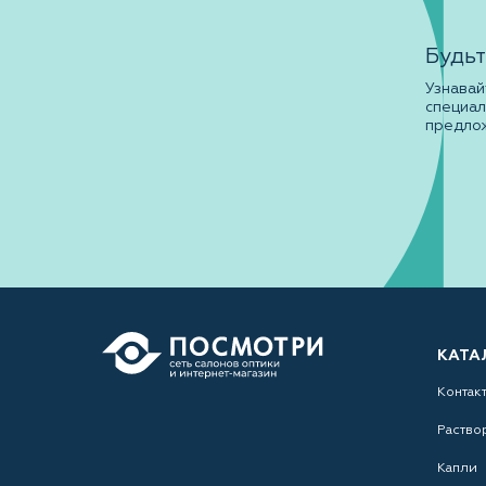
Будьт
Узнавай
специа
предло
КАТА
Контак
Раство
Капли