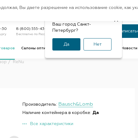
Санкт-Петербург
одолжая, Вы даете разрешение на использование cookie, как у
доставк
Регион:
Быстрая
Ваш город Санкт-
Статус заказа
9-30
8 (800) 555-43-47
Петербург?
Записать
ургу
Бесплатно по России
По номеру или телефону
Да
Нет
товаров
Салоны оптики
Услуги оптик
Советы и обзоры
Новости 
вор
ReNu
Bausch&Lomb
Производитель:
Наличие контейнера в коробке:
Да
Все характеристики