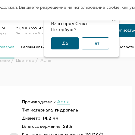
Санкт-Петербург
одолжая, Вы даете разрешение на использование cookie, как у
доставк
Регион:
Быстрая
Ваш город Санкт-
Статус заказа
9-30
8 (800) 555-43-47
Петербург?
Записать
ургу
Бесплатно по России
По номеру или телефону
Да
Нет
товаров
Салоны оптики
Услуги оптик
Советы и обзоры
Новости 
ьные
Цветные
Adria
Adria
Производитель:
Тип материала:
гидрогель
Диаметр:
14,2 мм
Влагосодержание:
58%
Кислородная проницаемость:
24 DK/T