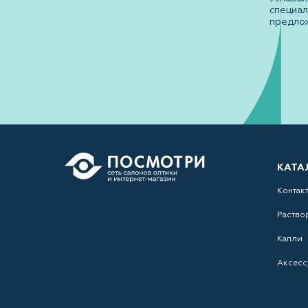
специа
предло
КАТА
Контак
Раство
Капли
Аксесс