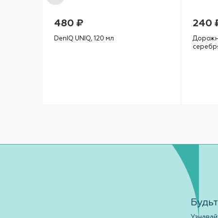
480 ₽
240 
DenIQ UNIQ, 120 мл
Дорожн
серебр
Будьт
Узнавай