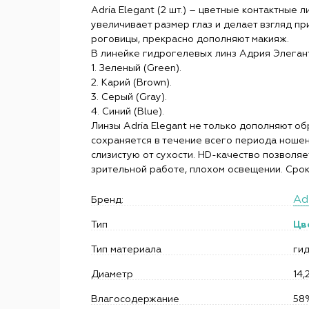
Adria Elegant (2 шт.) – цветные контактные
увеличивает размер глаз и делает взгляд п
роговицы, прекрасно дополняют макияж.
В линейке гидрогелевых линз Адрия Элеган
1. Зеленый (Green).
2. Карий (Brown).
3. Серый (Gray).
4. Синий (Blue).
Линзы Adria Elegant не только дополняют о
сохраняется в течение всего периода ношен
слизистую от сухости. HD-качество позволяе
зрительной работе, плохом освещении. Срок
Ad
Бренд:
Тип
Цв
Тип материала
ги
Диаметр
14,
Влагосодержание
58