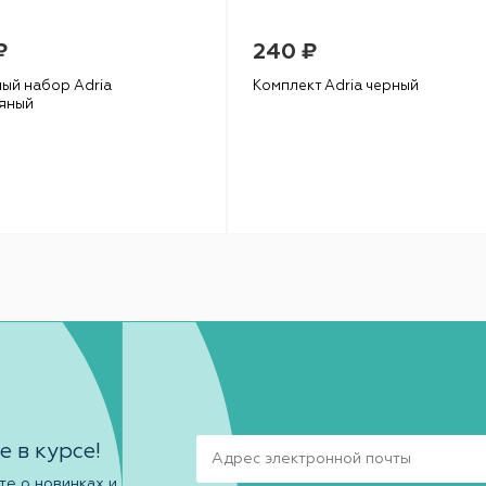
₽
240 ₽
ый набор Adria
Комплект Adria черный
яный
е в курсе!
те о новинках и