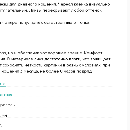
 линзы для дневного ношения. Черная каемка визуально
ритягательным. Линзы перекрывают любой оттенок
т четыре популярных естественных оттенка:
браз, но и обеспечивают хорошее зрение. Комфорт
ия. В материале линз достаточно влаги, что защищает
т сохранять четкость картинки в разных условиях: при
 ношения 3 месяца, не более 8 часов подряд.
ria
етные
дрогель
2 мм
%