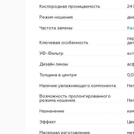
Кислородная проницаемость
24
Режим ношения
дн
Частота замены
Кв
пе
Ключевая особенность
дел
УФ-Фильтр
ес
Дизайн линзы
ас
Толщина в центре
0,0
Наличие увлажняющего компонента
Не
Возможность пролонгированного
режима ношения
Не
Назначение
изм
Эффект
Цв
Материал изготовления
ме