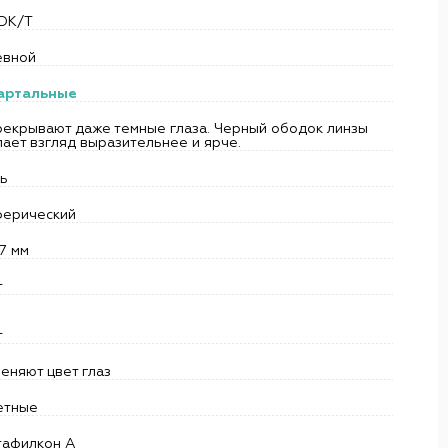
 DK/T
евной
артальные
рекрывают даже темные глаза. Черный ободок линзы
ает взгляд выразительнее и ярче.
ть
ферический
7 мм
т
т
еняют цвет глаз
етные
тафилкон А