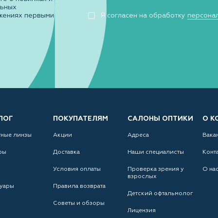
льных
жениях первыми
Я согласен на обработку
персона
ЛОГ
ПОКУПАТЕЛЯМ
САЛОНЫ ОПТИКИ
О К
тные линзы
Акции
Адреса
Вака
ры
Доставка
Наши специалисты
Конт
Условия оплаты
Проверка зрения у
О на
взрослых
уары
Правила возврата
Детский офтальмолог
Советы и обзоры
Лицензия