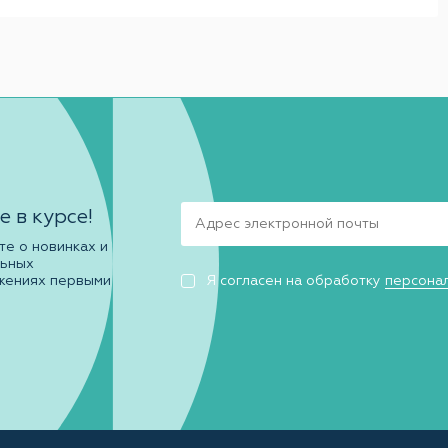
е в курсе!
те о новинках и
льных
жениях первыми
Я согласен на обработку
персона