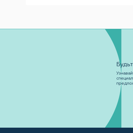
Будьт
Узнавай
специа
предло