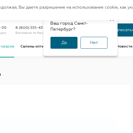
Санкт-Петербург
одолжая, Вы даете разрешение на использование cookie, как у
доставк
Регион:
Быстрая
Ваш город Санкт-
Статус заказа
9-30
8 (800) 555-43-47
Петербург?
Записать
ургу
Бесплатно по России
По номеру или телефону
Да
Нет
товаров
Салоны оптики
Услуги оптик
Советы и обзоры
Новости 
9