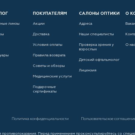
ЛОГ
ПОКУПАТЕЛЯМ
САЛОНЫ ОПТИКИ
О К
тные линзы
Акции
Адреса
Вака
ры
Доставка
Наши специалисты
Конт
Условия оплаты
Проверка зрения у
О на
взрослых
уары
Правила возврата
Детский офтальмолог
Советы и обзоры
Лицензия
Медицинские услуги
Подарочные
сертификаты
а
Политика конфиденциальности
Пользовательское соглашени
 противопоказания. Перед применением проконсультируйтесь со специ