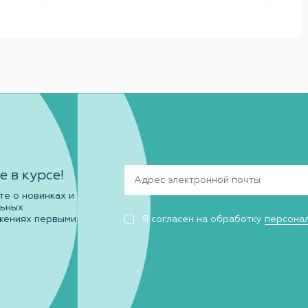
е в курсе!
те о новинках и
льных
жениях первыми
Я согласен на обработку
персона