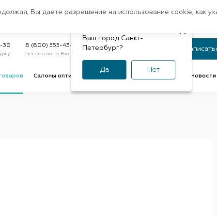
Санкт-Петербург
одолжая, Вы даете разрешение на использование cookie, как у
доставк
Регион:
Быстрая
Ваш город Санкт-
Статус заказа
9-30
8 (800) 555-43-47
Петербург?
Записать
ургу
Бесплатно по России
По номеру или телефону
Да
Нет
товаров
Салоны оптики
Услуги оптик
Советы и обзоры
Новости 