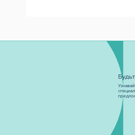
Будьт
Узнавай
специа
предло