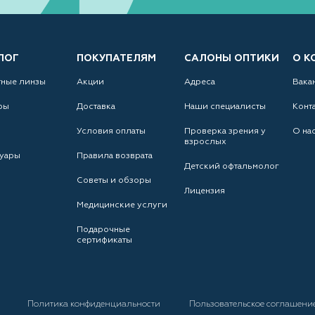
ЛОГ
ПОКУПАТЕЛЯМ
САЛОНЫ ОПТИКИ
О К
тные линзы
Акции
Адреса
Вака
ры
Доставка
Наши специалисты
Конт
Условия оплаты
Проверка зрения у
О на
взрослых
уары
Правила возврата
Детский офтальмолог
Советы и обзоры
Лицензия
Медицинские услуги
Подарочные
сертификаты
а
Политика конфиденциальности
Пользовательское соглашени