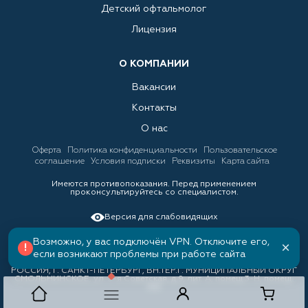
Детский офтальмолог
Лицензия
О КОМПАНИИ
Вакансии
Контакты
О нас
Оферта
Политика конфиденциальности
Пользовательское
соглашение
Условия подписки
Реквизиты
Карта сайта
Имеются противопоказания. Перед применением
проконсультируйтесь со специалистом.
Версия для слабовидящих
Возможно, у вас подключён VPN. Отключите его,
×
!
если возникают проблемы при работе сайта
ООО «ЛИНЗКИНГ», ИНН 7842034388, ОГРН 1157847158688 191036,
РОССИЯ, Г. САНКТ-ПЕТЕРБУРГ, ВН.ТЕР.Г. МУНИЦИПАЛЬНЫЙ ОКРУГ
СМОЛЬНИНСКОЕ, ул. 3-я Советская, д.9, лит. А, помещ.3-Н, помещ.
310