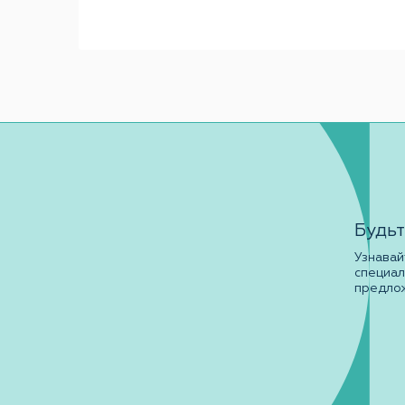
Будьт
Узнавай
специа
предло