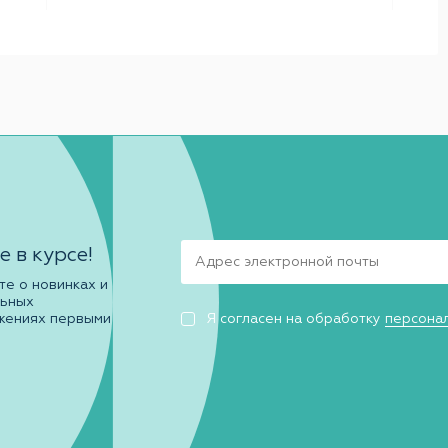
е в курсе!
те о новинках и
льных
жениях первыми
Я согласен на обработку
персона