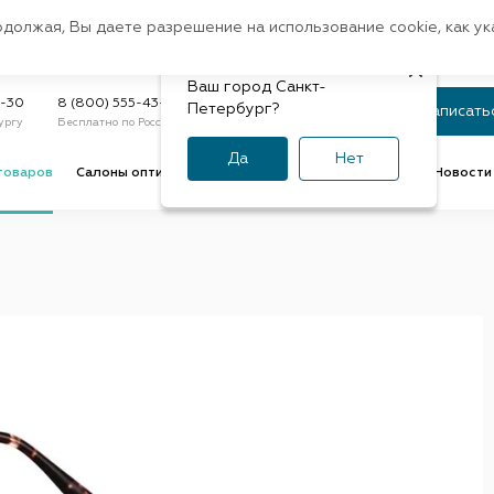
Санкт-Петербург
одолжая, Вы даете разрешение на использование cookie, как у
доставк
Регион:
Быстрая
Ваш город Санкт-
Статус заказа
9-30
8 (800) 555-43-47
Петербург?
Записать
ургу
Бесплатно по России
По номеру или телефону
Да
Нет
товаров
Салоны оптики
Услуги оптик
Советы и обзоры
Новости 