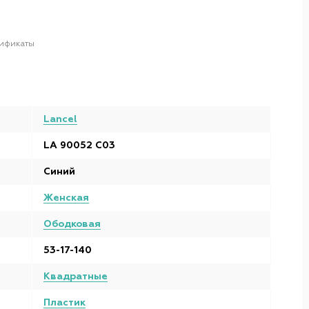
ификаты
Lancel
LA 90052 С03
Синий
Женская
Ободковая
53-17-140
Квадратные
Пластик