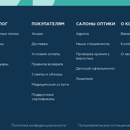
ЛОГ
ПОКУПАТЕЛЯМ
САЛОНЫ ОПТИКИ
О К
тные линзы
Акции
Адреса
Вака
ры
Доставка
Наши специалисты
Конт
Условия оплаты
Проверка зрения у
О на
взрослых
уары
Правила возврата
Детский офтальмолог
Советы и обзоры
Лицензия
Медицинские услуги
Подарочные
сертификаты
а
Политика конфиденциальности
Пользовательское соглашени