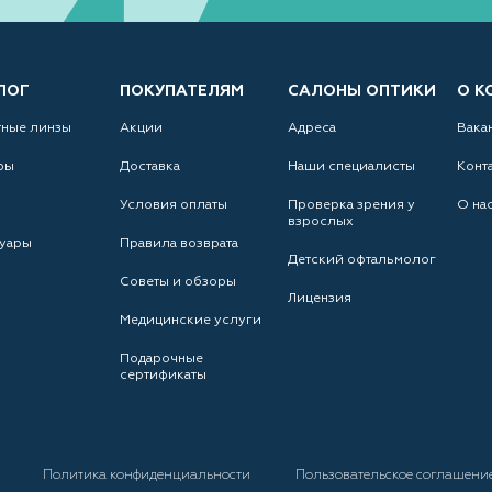
ЛОГ
ПОКУПАТЕЛЯМ
САЛОНЫ ОПТИКИ
О К
тные линзы
Акции
Адреса
Вака
ры
Доставка
Наши специалисты
Конт
Условия оплаты
Проверка зрения у
О на
взрослых
уары
Правила возврата
Детский офтальмолог
Советы и обзоры
Лицензия
Медицинские услуги
Подарочные
сертификаты
а
Политика конфиденциальности
Пользовательское соглашени