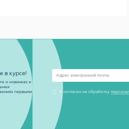
е в курсе!
те о новинках и
льных
жениях первыми
Я согласен на обработку
персона