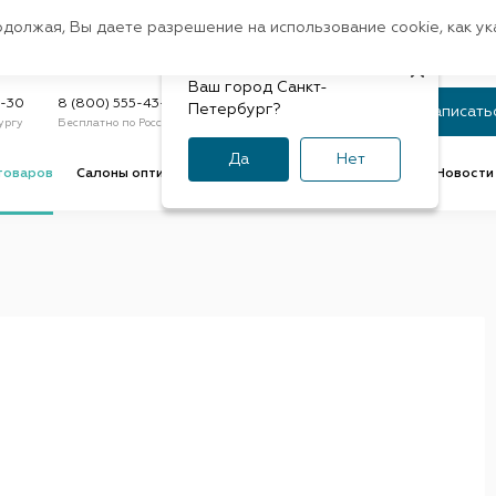
Санкт-Петербург
одолжая, Вы даете разрешение на использование cookie, как у
доставк
Регион:
Быстрая
Ваш город Санкт-
Статус заказа
9-30
8 (800) 555-43-47
Петербург?
Записать
ургу
Бесплатно по России
По номеру или телефону
Да
Нет
товаров
Салоны оптики
Услуги оптик
Советы и обзоры
Новости 