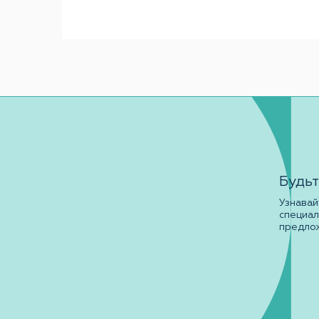
Будьт
Узнавай
специа
предло