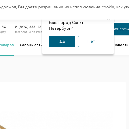
Санкт-Петербург
одолжая, Вы даете разрешение на использование cookie, как у
доставк
Регион:
Быстрая
Ваш город Санкт-
Статус заказа
9-30
8 (800) 555-43-47
Петербург?
Записать
ургу
Бесплатно по России
По номеру или телефону
Да
Нет
товаров
Салоны оптики
Услуги оптик
Советы и обзоры
Новости 