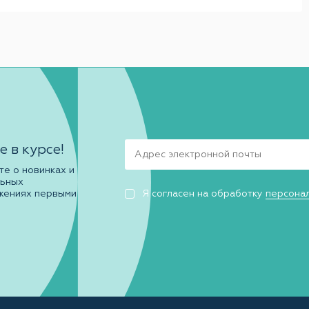
е в курсе!
те о новинках и
льных
жениях первыми
Я согласен на обработку
персона