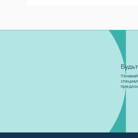
Будьт
Узнавай
специа
предло