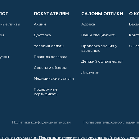
ЛОГ
ПОКУПАТЕЛЯМ
САЛОНЫ ОПТИКИ
О К
тные линзы
Акции
Адреса
Вака
ры
Доставка
Наши специалисты
Конт
Условия оплаты
Проверка зрения у
О на
взрослых
уары
Правила возврата
Детский офтальмолог
Советы и обзоры
Лицензия
Медицинские услуги
Подарочные
сертификаты
а
Политика конфиденциальности
Пользовательское соглашени
 противопоказания. Перед применением проконсультируйтесь со специ