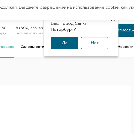
Санкт-Петербург
одолжая, Вы даете разрешение на использование cookie, как у
доставк
Регион:
Быстрая
Ваш город Санкт-
Статус заказа
9-30
8 (800) 555-43-47
Петербург?
Записать
ургу
Бесплатно по России
По номеру или телефону
Да
Нет
товаров
Салоны оптики
Услуги оптик
Советы и обзоры
Новости 