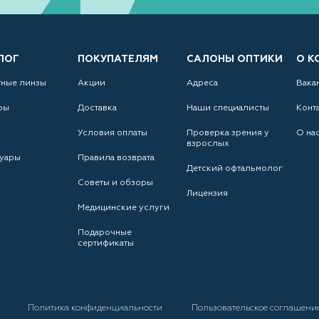
ЛОГ
ПОКУПАТЕЛЯМ
САЛОНЫ ОПТИКИ
О К
тные линзы
Акции
Адреса
Вака
ры
Доставка
Наши специалисты
Конт
Условия оплаты
Проверка зрения у
О на
взрослых
уары
Правила возврата
Детский офтальмолог
Советы и обзоры
Лицензия
Медицинские услуги
Подарочные
сертификаты
а
Политика конфиденциальности
Пользовательское соглашени