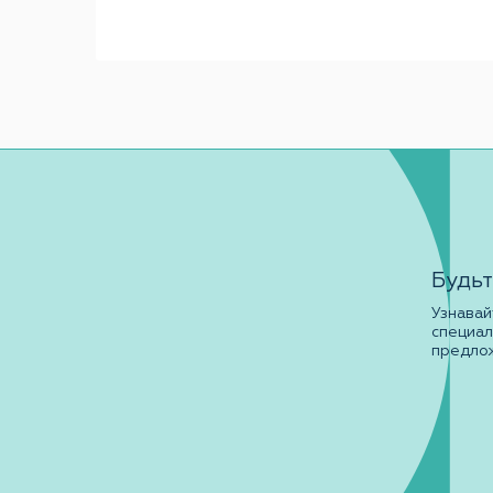
Будьт
Узнавай
специа
предло