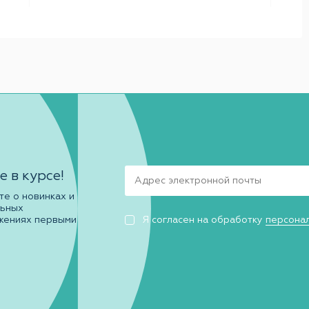
е в курсе!
те о новинках и
льных
жениях первыми
Я согласен на обработку
персона