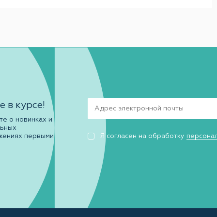
е в курсе!
те о новинках и
льных
жениях первыми
Я согласен на обработку
персона