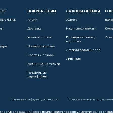
ЛОГ
ПОКУПАТЕЛЯМ
САЛОНЫ ОПТИКИ
О К
тные линзы
Акции
Адреса
Вака
ры
Доставка
Наши специалисты
Конт
Условия оплаты
Проверка зрения у
О на
взрослых
уары
Правила возврата
Детский офтальмолог
Советы и обзоры
Лицензия
Медицинские услуги
Подарочные
сертификаты
а
Политика конфиденциальности
Пользовательское соглашени
 противопоказания. Перед применением проконсультируйтесь со специ