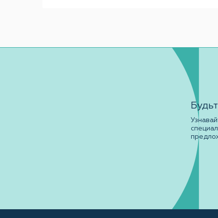
Будьт
Узнавай
специа
предло