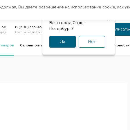
Санкт-Петербург
одолжая, Вы даете разрешение на использование cookie, как у
доставк
Регион:
Быстрая
Ваш город Санкт-
Статус заказа
9-30
8 (800) 555-43-47
Петербург?
Записать
ургу
Бесплатно по России
По номеру или телефону
Да
Нет
товаров
Салоны оптики
Услуги оптик
Советы и обзоры
Новости 