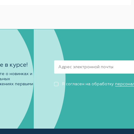
е в курсе!
те о новинках и
льных
жениях первыми
Я согласен на обработку
персона