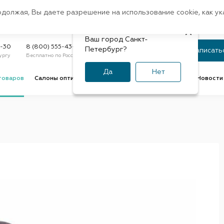
Санкт-Петербург
одолжая, Вы даете разрешение на использование cookie, как у
доставк
Регион:
Быстрая
Ваш город Санкт-
Статус заказа
9-30
8 (800) 555-43-47
Петербург?
Записать
ургу
Бесплатно по России
По номеру или телефону
Да
Нет
товаров
Салоны оптики
Услуги оптик
Советы и обзоры
Новости 