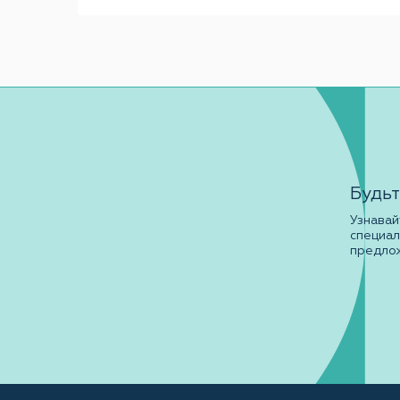
Будьт
Узнавай
специа
предло