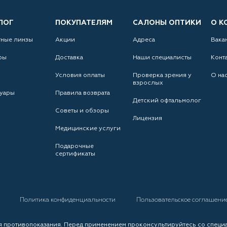
ЛОГ
ПОКУПАТЕЛЯМ
САЛОНЫ ОПТИКИ
О К
тные линзы
Акции
Адреса
Вака
ры
Доставка
Наши специалисты
Конт
Условия оплаты
Проверка зрения у
О на
взрослых
уары
Правила возврата
Детский офтальмолог
Советы и обзоры
Лицензия
Медицинские услуги
Подарочные
сертификаты
а
Политика конфиденциальности
Пользовательское соглашени
 противопоказания. Перед применением проконсультируйтесь со специ