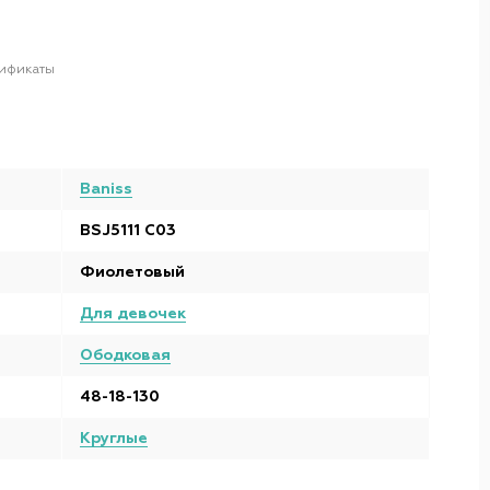
ификаты
Baniss
BSJ5111 C03
Фиолетовый
Для девочек
Ободковая
48-18-130
Круглые