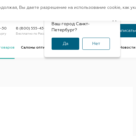
Санкт-Петербург
одолжая, Вы даете разрешение на использование cookie, как у
доставк
Регион:
Быстрая
Ваш город Санкт-
Статус заказа
9-30
8 (800) 555-43-47
Петербург?
Записать
ургу
Бесплатно по России
По номеру или телефону
Да
Нет
товаров
Салоны оптики
Услуги оптик
Советы и обзоры
Новости 