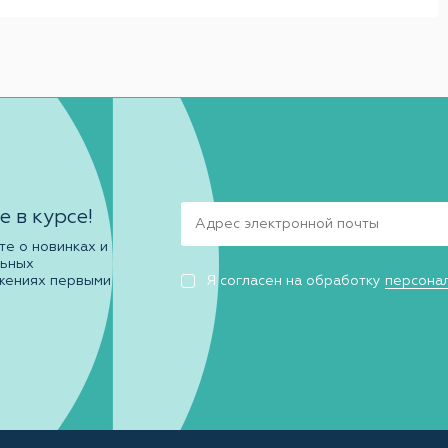
е в курсе!
те о новинках и
льных
жениях первыми
Я согласен на обработку
персона