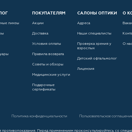
ЛОГ
ПОКУПАТЕЛЯМ
САЛОНЫ ОПТИКИ
О К
тные линзы
Акции
Адреса
Вака
ры
Доставка
Наши специалисты
Конт
Условия оплаты
Проверка зрения у
О на
взрослых
уары
Правила возврата
Детский офтальмолог
Советы и обзоры
Лицензия
Медицинские услуги
Подарочные
сертификаты
а
Политика конфиденциальности
Пользовательское соглашени
 противопоказания. Перед применением проконсультируйтесь со специ