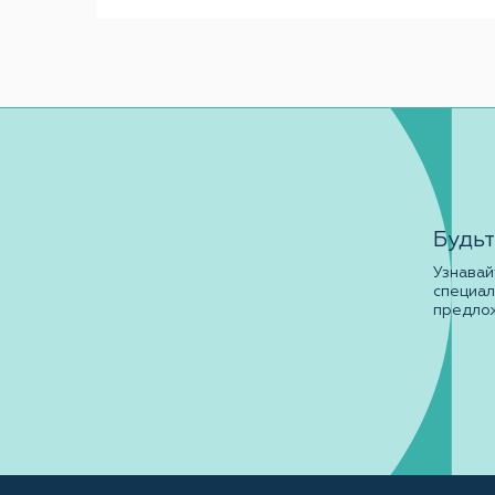
Будьт
Узнавай
специа
предло