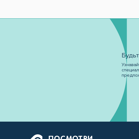
Будьт
Узнавай
специа
предло