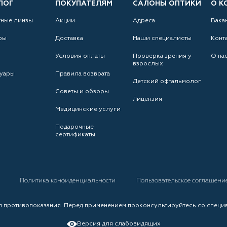
ЛОГ
ПОКУПАТЕЛЯМ
САЛОНЫ ОПТИКИ
О К
тные линзы
Акции
Адреса
Вака
ры
Доставка
Наши специалисты
Конт
Условия оплаты
Проверка зрения у
О на
взрослых
уары
Правила возврата
Детский офтальмолог
Советы и обзоры
Лицензия
Медицинские услуги
Подарочные
сертификаты
а
Политика конфиденциальности
Пользовательское соглашени
 противопоказания. Перед применением проконсультируйтесь со специ
Версия для слабовидящих