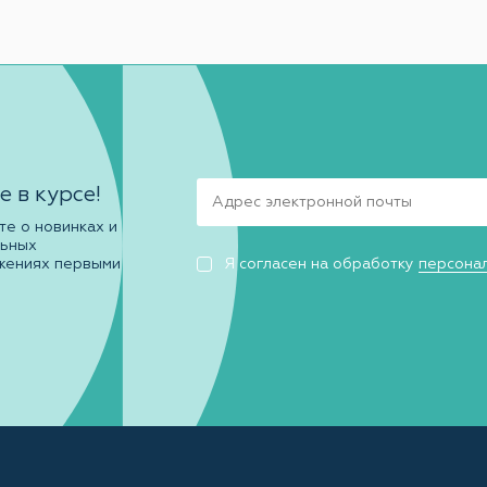
е в курсе!
те о новинках и
льных
жениях первыми
Я согласен на обработку
персона