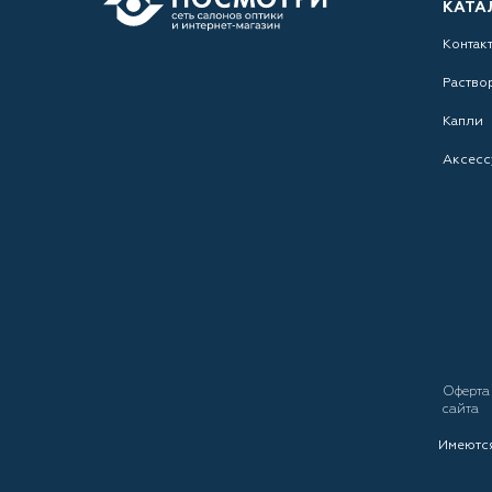
КАТА
Контак
Раство
Капли
Аксесс
Оферт
сайта
Имеются