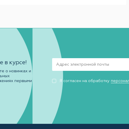
е в курсе!
те о новинках и
льных
жениях первыми
Я согласен на обработку
персона