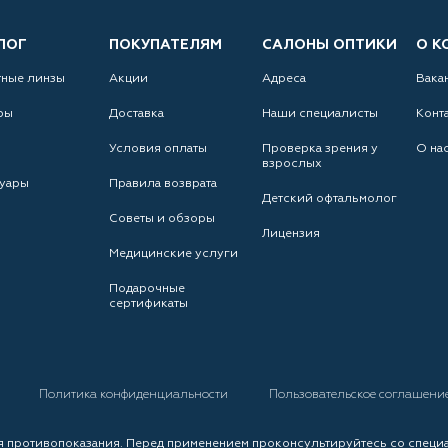
ЛОГ
ПОКУПАТЕЛЯМ
САЛОНЫ ОПТИКИ
О К
тные линзы
Акции
Адреса
Вака
ры
Доставка
Наши специалисты
Конт
Условия оплаты
Проверка зрения у
О на
взрослых
уары
Правила возврата
Детский офтальмолог
Советы и обзоры
Лицензия
Медицинские услуги
Подарочные
сертификаты
а
Политика конфиденциальности
Пользовательское соглашени
 противопоказания. Перед применением проконсультируйтесь со специ