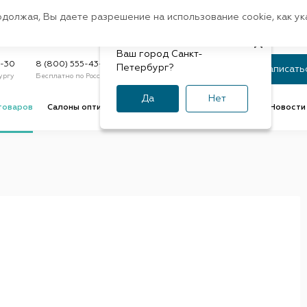
Санкт-Петербург
одолжая, Вы даете разрешение на использование cookie, как у
доставк
Регион:
Быстрая
Ваш город Санкт-
Статус заказа
9-30
8 (800) 555-43-47
Петербург?
Записать
ургу
Бесплатно по России
По номеру или телефону
Да
Нет
товаров
Салоны оптики
Услуги оптик
Советы и обзоры
Новости 