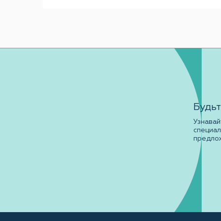
Будьт
Узнавай
специа
предло