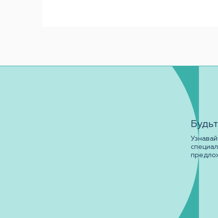
Будьт
Узнавай
специа
предло