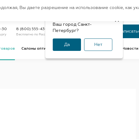
Санкт-Петербург
одолжая, Вы даете разрешение на использование cookie, как у
доставк
Регион:
Быстрая
Ваш город Санкт-
Статус заказа
9-30
8 (800) 555-43-47
Петербург?
Записать
ургу
Бесплатно по России
По номеру или телефону
Да
Нет
товаров
Салоны оптики
Услуги оптик
Советы и обзоры
Новости 