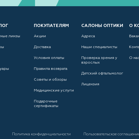
ЛОГ
ПОКУПАТЕЛЯМ
САЛОНЫ ОПТИКИ
О К
тные линзы
Акции
Адреса
Вака
ры
Доставка
Наши специалисты
Конт
Условия оплаты
Проверка зрения у
О на
взрослых
уары
Правила возврата
Детский офтальмолог
Советы и обзоры
Лицензия
Медицинские услуги
Подарочные
сертификаты
а
Политика конфиденциальности
Пользовательское соглашени