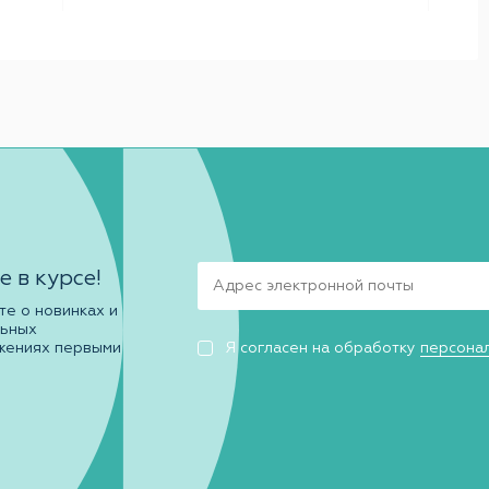
е в курсе!
те о новинках и
льных
жениях первыми
Я согласен на обработку
персона