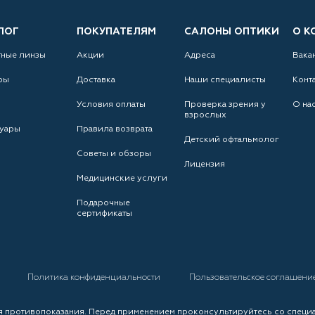
ЛОГ
ПОКУПАТЕЛЯМ
САЛОНЫ ОПТИКИ
О К
тные линзы
Акции
Адреса
Вака
ры
Доставка
Наши специалисты
Конт
Условия оплаты
Проверка зрения у
О на
взрослых
уары
Правила возврата
Детский офтальмолог
Советы и обзоры
Лицензия
Медицинские услуги
Подарочные
сертификаты
а
Политика конфиденциальности
Пользовательское соглашени
 противопоказания. Перед применением проконсультируйтесь со специ