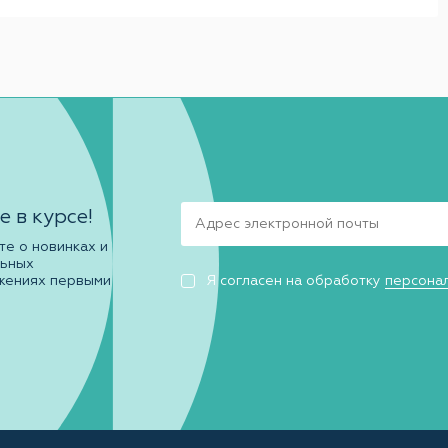
е в курсе!
те о новинках и
льных
жениях первыми
Я согласен на обработку
персона