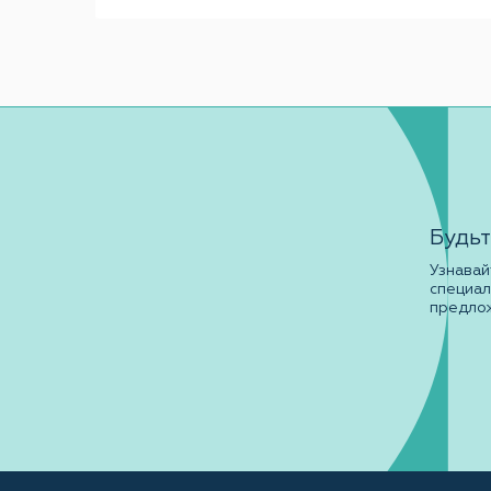
Будьт
Узнавай
специа
предло