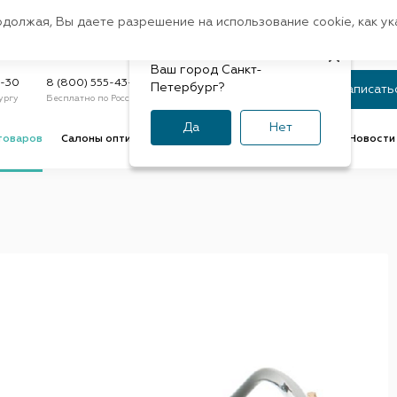
Санкт-Петербург
одолжая, Вы даете разрешение на использование cookie, как у
доставк
Регион:
Быстрая
Ваш город Санкт-
Статус заказа
9-30
8 (800) 555-43-47
Петербург?
Записать
ургу
Бесплатно по России
По номеру или телефону
Да
Нет
товаров
Салоны оптики
Услуги оптик
Советы и обзоры
Новости 