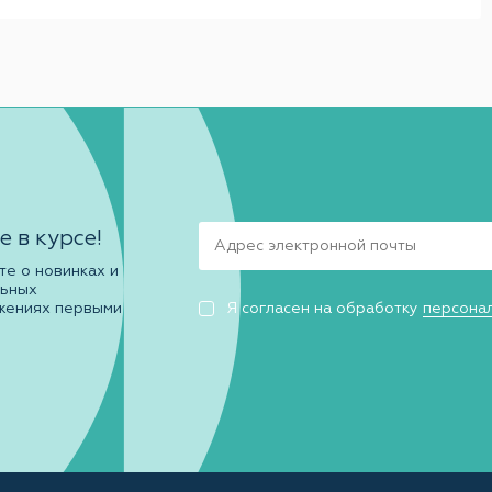
е в курсе!
те о новинках и
льных
жениях первыми
Я согласен на обработку
персона