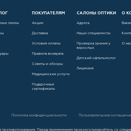
ЛОГ
ПОКУПАТЕЛЯМ
САЛОНЫ ОПТИКИ
О К
тные линзы
Акции
Адреса
Вака
ры
Доставка
Наши специалисты
Конт
Условия оплаты
Проверка зрения у
О на
взрослых
уары
Правила возврата
Детский офтальмолог
Советы и обзоры
Лицензия
Медицинские услуги
Подарочные
сертификаты
а
Политика конфиденциальности
Пользовательское соглашени
 противопоказания. Перед применением проконсультируйтесь со специ