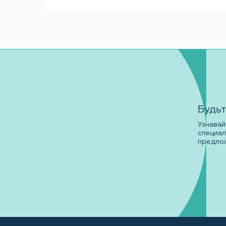
Будьт
Узнавай
специа
предло