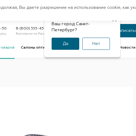
Санкт-Петербург
одолжая, Вы даете разрешение на использование cookie, как у
доставк
Регион:
Быстрая
Ваш город Санкт-
Статус заказа
9-30
8 (800) 555-43-47
Петербург?
Записать
ургу
Бесплатно по России
По номеру или телефону
Да
Нет
товаров
Салоны оптики
Услуги оптик
Советы и обзоры
Новости 