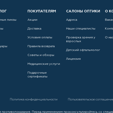
ЛОГ
ПОКУПАТЕЛЯМ
САЛОНЫ ОПТИКИ
О К
тные линзы
Акции
Адреса
Вака
ры
Доставка
Наши специалисты
Конт
Условия оплаты
Проверка зрения у
О на
взрослых
уары
Правила возврата
Детский офтальмолог
Советы и обзоры
Лицензия
Медицинские услуги
Подарочные
сертификаты
а
Политика конфиденциальности
Пользовательское соглашени
 противопоказания. Перед применением проконсультируйтесь со специ