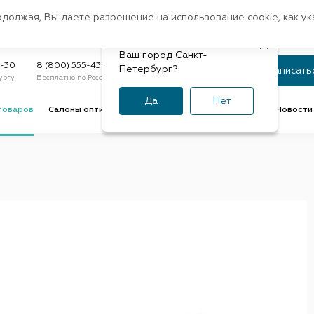
Санкт-Петербург
одолжая, Вы даете разрешение на использование cookie, как у
доставк
Регион:
Быстрая
Ваш город Санкт-
Статус заказа
9-30
8 (800) 555-43-47
Петербург?
Записать
ургу
Бесплатно по России
По номеру или телефону
Да
Нет
товаров
Салоны оптики
Услуги оптик
Советы и обзоры
Новости 