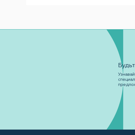
Будьт
Узнавай
специа
предло