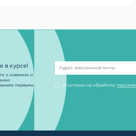
е в курсе!
те о новинках и
льных
жениях первыми
Я согласен на обработку
персона