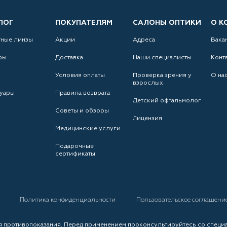
ЛОГ
ПОКУПАТЕЛЯМ
САЛОНЫ ОПТИКИ
О К
тные линзы
Акции
Адреса
Вака
ры
Доставка
Наши специалисты
Конт
Условия оплаты
Проверка зрения у
О на
взрослых
уары
Правила возврата
Детский офтальмолог
Советы и обзоры
Лицензия
Медицинские услуги
Подарочные
сертификаты
а
Политика конфиденциальности
Пользовательское соглашени
 противопоказания. Перед применением проконсультируйтесь со специ