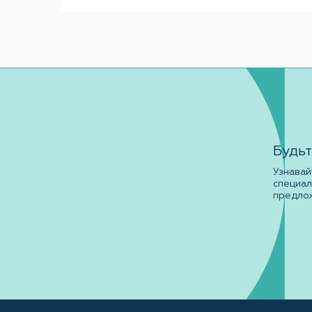
Будьт
Узнавай
специа
предло