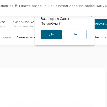
Санкт-Петербург
одолжая, Вы даете разрешение на использование cookie, как у
доставк
Регион:
Быстрая
Ваш город Санкт-
Статус заказа
9-30
8 (800) 555-43-47
Петербург?
Записать
ургу
Бесплатно по России
По номеру или телефону
Да
Нет
товаров
Салоны оптики
Услуги оптик
Советы и обзоры
Новости 