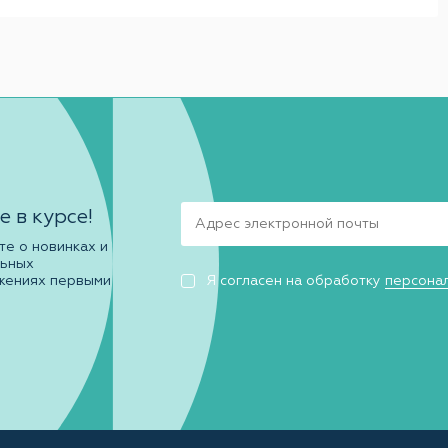
е в курсе!
те о новинках и
льных
жениях первыми
Я согласен на обработку
персона