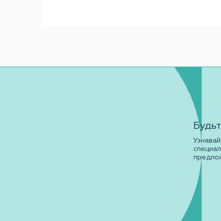
Будьт
Узнавай
специа
предло