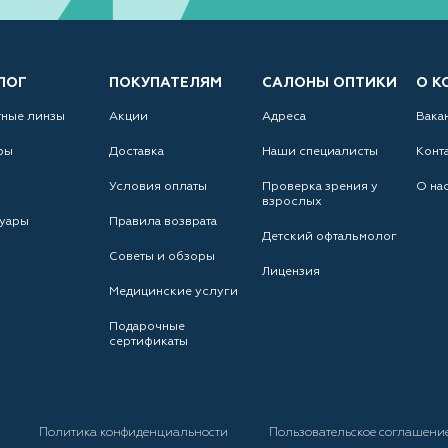
ЛОГ
ПОКУПАТЕЛЯМ
САЛОНЫ ОПТИКИ
О К
тные линзы
Акции
Адреса
Вака
ры
Доставка
Наши специалисты
Конт
Условия оплаты
Проверка зрения у
О на
взрослых
уары
Правила возврата
Детский офтальмолог
Советы и обзоры
Лицензия
Медицинские услуги
Подарочные
сертификаты
а
Политика конфиденциальности
Пользовательское соглашени