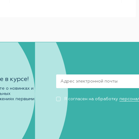
е в курсе!
те о новинках и
льных
жениях первыми
Я согласен на обработку
персона