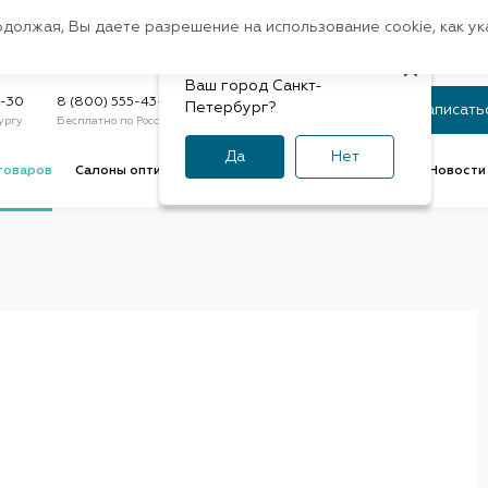
Санкт-Петербург
одолжая, Вы даете разрешение на использование cookie, как у
доставк
Регион:
Быстрая
Ваш город Санкт-
Статус заказа
9-30
8 (800) 555-43-47
Петербург?
Записать
ургу
Бесплатно по России
По номеру или телефону
Да
Нет
товаров
Салоны оптики
Услуги оптик
Советы и обзоры
Новости 