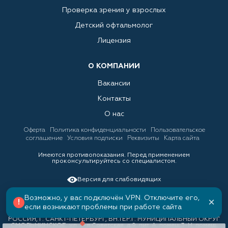
Проверка зрения у взрослых
Детский офтальмолог
Лицензия
О КОМПАНИИ
Вакансии
Контакты
О нас
Оферта
Политика конфиденциальности
Пользовательское
соглашение
Условия подписки
Реквизиты
Карта сайта
Имеются противопоказания. Перед применением
проконсультируйтесь со специалистом.
Версия для слабовидящих
Возможно, у вас подключён VPN. Отключите его,
×
!
если возникают проблемы при работе сайта
ООО «ЛИНЗКИНГ», ИНН 7842034388, ОГРН 1157847158688 191036,
РОССИЯ, Г. САНКТ-ПЕТЕРБУРГ, ВН.ТЕР.Г. МУНИЦИПАЛЬНЫЙ ОКРУГ
СМОЛЬНИНСКОЕ, ул. 3-я Советская, д.9, лит. А, помещ.3-Н, помещ.