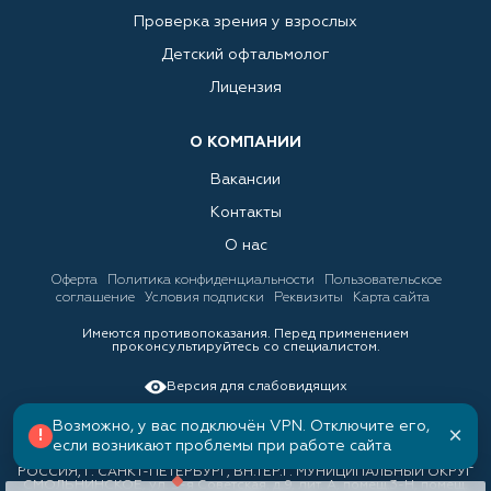
Проверка зрения у взрослых
Детский офтальмолог
Лицензия
О КОМПАНИИ
Вакансии
Контакты
О нас
Оферта
Политика конфиденциальности
Пользовательское
соглашение
Условия подписки
Реквизиты
Карта сайта
Имеются противопоказания. Перед применением
проконсультируйтесь со специалистом.
Версия для слабовидящих
Возможно, у вас подключён VPN. Отключите его,
×
!
если возникают проблемы при работе сайта
ООО «ЛИНЗКИНГ», ИНН 7842034388, ОГРН 1157847158688 191036,
РОССИЯ, Г. САНКТ-ПЕТЕРБУРГ, ВН.ТЕР.Г. МУНИЦИПАЛЬНЫЙ ОКРУГ
СМОЛЬНИНСКОЕ, ул. 3-я Советская, д.9, лит. А, помещ.3-Н, помещ.