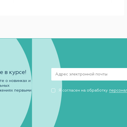
е в курсе!
те о новинках и
льных
жениях первыми
Я согласен на обработку
персона