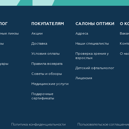
ЛОГ
ПОКУПАТЕЛЯМ
САЛОНЫ ОПТИКИ
О К
тные линзы
Акции
Адреса
Вака
ры
Доставка
Наши специалисты
Конт
Условия оплаты
Проверка зрения у
О на
взрослых
уары
Правила возврата
Детский офтальмолог
Советы и обзоры
Лицензия
Медицинские услуги
Подарочные
сертификаты
а
Политика конфиденциальности
Пользовательское соглашени