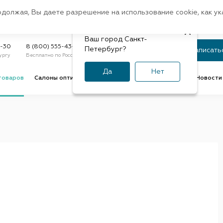
Санкт-Петербург
одолжая, Вы даете разрешение на использование cookie, как у
доставк
Регион:
Быстрая
Ваш город Санкт-
Статус заказа
9-30
8 (800) 555-43-47
Петербург?
Записать
ургу
Бесплатно по России
По номеру или телефону
Да
Нет
товаров
Салоны оптики
Услуги оптик
Советы и обзоры
Новости 