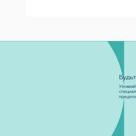
Будьт
Узнавай
специа
предло