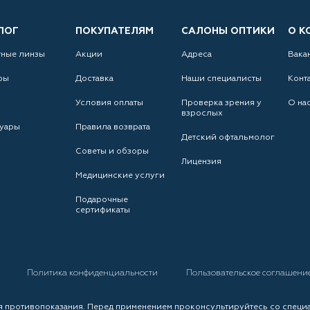
ЛОГ
ПОКУПАТЕЛЯМ
САЛОНЫ ОПТИКИ
О К
тные линзы
Акции
Адреса
Вака
ры
Доставка
Наши специалисты
Конт
Условия оплаты
Проверка зрения у
О на
взрослых
уары
Правила возврата
Детский офтальмолог
Советы и обзоры
Лицензия
Медицинские услуги
Подарочные
сертификаты
а
Политика конфиденциальности
Пользовательское соглашени
 противопоказания. Перед применением проконсультируйтесь со специ