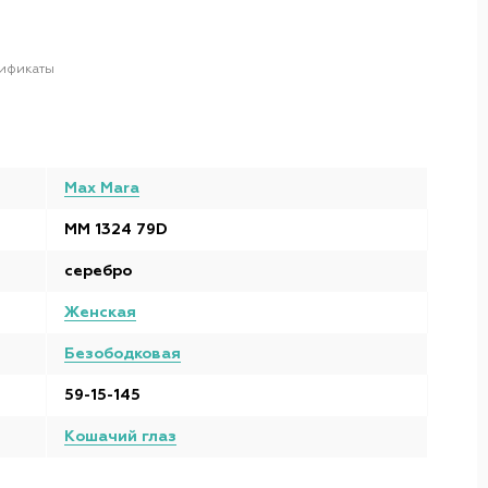
ификаты
Max Mara
MM 1324 79D
серебро
Женская
Безободковая
59-15-145
Кошачий глаз