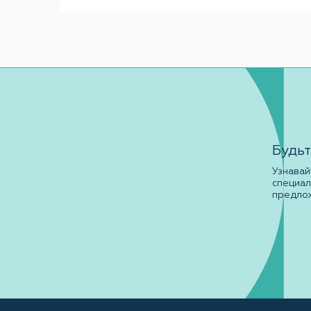
Будьт
Узнавай
специа
предло