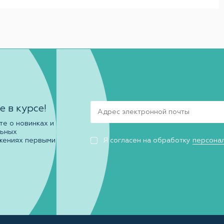
е в курсе!
те о новинках и
льных
жениях первыми
Я согласен на обработку
персона