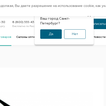
Санкт-Петербург
одолжая, Вы даете разрешение на использование cookie, как у
доставк
Регион:
Быстрая
Ваш город Санкт-
Статус заказа
9-30
8 (800) 555-43-47
Петербург?
Записать
ургу
Бесплатно по России
По номеру или телефону
Да
Нет
товаров
Салоны оптики
Услуги оптик
Советы и обзоры
Новости 