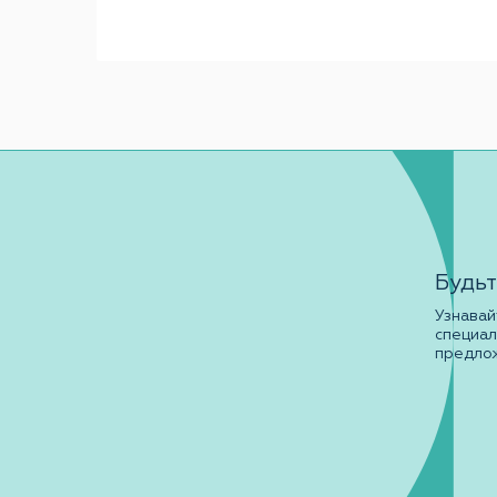
Будьт
Узнавай
специа
предло