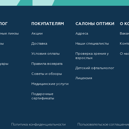
ЛОГ
ПОКУПАТЕЛЯМ
САЛОНЫ ОПТИКИ
О К
тные линзы
Акции
Адреса
Вака
ры
Доставка
Наши специалисты
Конт
Условия оплаты
Проверка зрения у
О на
взрослых
уары
Правила возврата
Детский офтальмолог
Советы и обзоры
Лицензия
Медицинские услуги
Подарочные
сертификаты
а
Политика конфиденциальности
Пользовательское соглашени