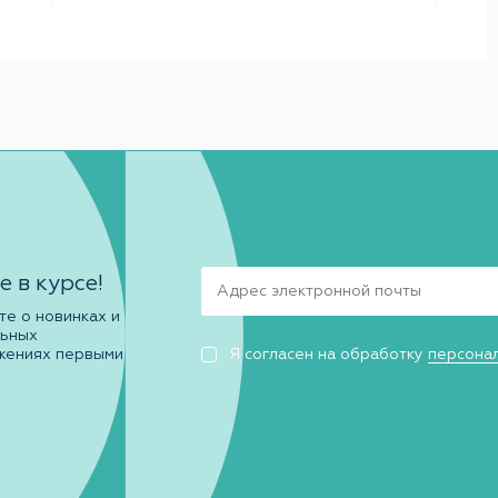
е в курсе!
те о новинках и
льных
жениях первыми
Я согласен на обработку
персона