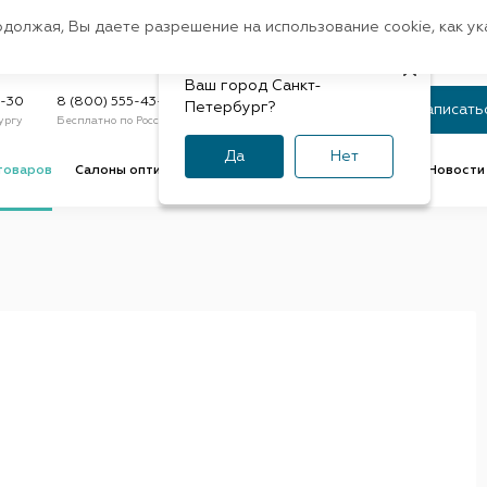
Санкт-Петербург
одолжая, Вы даете разрешение на использование cookie, как у
доставк
Регион:
Быстрая
Ваш город Санкт-
Статус заказа
9-30
8 (800) 555-43-47
Петербург?
Записать
ургу
Бесплатно по России
По номеру или телефону
Да
Нет
товаров
Салоны оптики
Услуги оптик
Советы и обзоры
Новости 