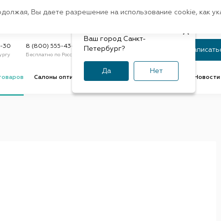
Санкт-Петербург
одолжая, Вы даете разрешение на использование cookie, как у
доставк
Регион:
Быстрая
Ваш город Санкт-
Статус заказа
9-30
8 (800) 555-43-47
Петербург?
Записать
ургу
Бесплатно по России
По номеру или телефону
Да
Нет
товаров
Салоны оптики
Услуги оптик
Советы и обзоры
Новости 