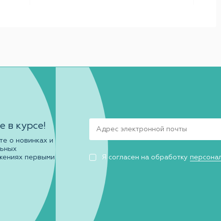
е в курсе!
те о новинках и
льных
жениях первыми
Я согласен на обработку
персона