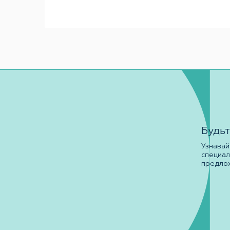
Будьт
Узнавай
специа
предло