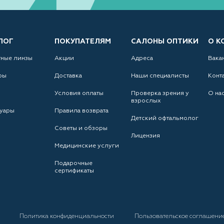
ЛОГ
ПОКУПАТЕЛЯМ
САЛОНЫ ОПТИКИ
О К
тные линзы
Акции
Адреса
Вака
ры
Доставка
Наши специалисты
Конт
Условия оплаты
Проверка зрения у
О на
взрослых
уары
Правила возврата
Детский офтальмолог
Советы и обзоры
Лицензия
Медицинские услуги
Подарочные
сертификаты
а
Политика конфиденциальности
Пользовательское соглашени