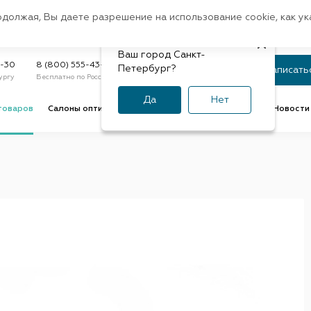
Санкт-Петербург
одолжая, Вы даете разрешение на использование cookie, как у
доставк
Регион:
Быстрая
Ваш город Санкт-
Статус заказа
9-30
8 (800) 555-43-47
Петербург?
Записать
ургу
Бесплатно по России
По номеру или телефону
Да
Нет
товаров
Салоны оптики
Услуги оптик
Советы и обзоры
Новости 