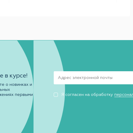
е в курсе!
те о новинках и
льных
жениях первыми
Я согласен на обработку
персона