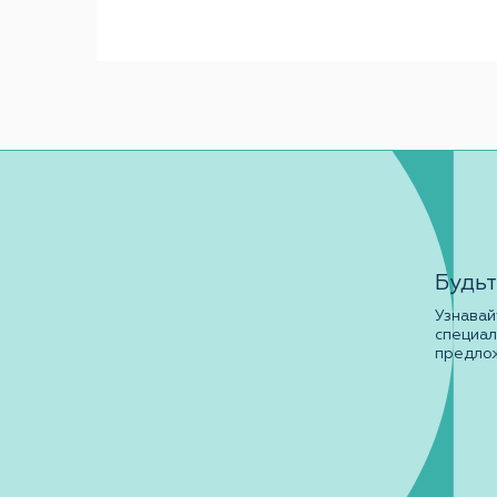
Будьт
Узнавай
специа
предло