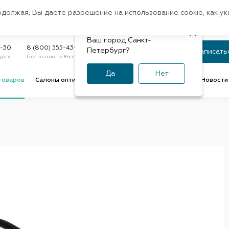
Санкт-Петербург
одолжая, Вы даете разрешение на использование cookie, как у
доставк
Регион:
Быстрая
Ваш город Санкт-
Статус заказа
9-30
8 (800) 555-43-47
Петербург?
Записать
ургу
Бесплатно по России
По номеру или телефону
Да
Нет
товаров
Салоны оптики
Услуги оптик
Советы и обзоры
Новости 