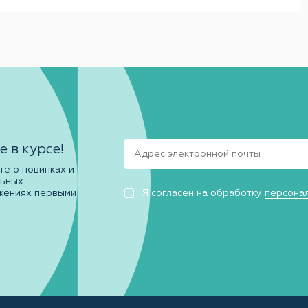
е в курсе!
те о новинках и
льных
жениях первыми
Я согласен на обработку
персона