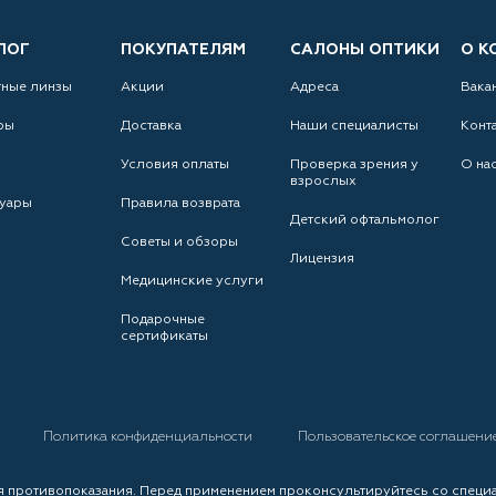
ЛОГ
ПОКУПАТЕЛЯМ
САЛОНЫ ОПТИКИ
О К
тные линзы
Акции
Адреса
Вака
ры
Доставка
Наши специалисты
Конт
Условия оплаты
Проверка зрения у
О на
взрослых
уары
Правила возврата
Детский офтальмолог
Советы и обзоры
Лицензия
Медицинские услуги
Подарочные
сертификаты
а
Политика конфиденциальности
Пользовательское соглашени
 противопоказания. Перед применением проконсультируйтесь со специ