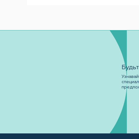
Будьт
Узнавай
специа
предло