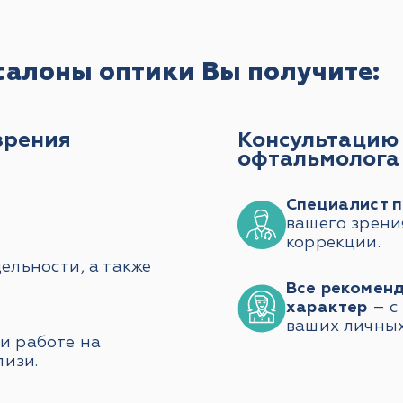
салоны оптики Вы получите:
зрения
Консультацию
офтальмолога
Специалист 
вашего зрени
коррекции.
ельности, а также
Все рекомен
характер
– с
ваших личных
и работе на
лизи.