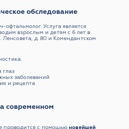
ческое обследование
ч-офтальмолог. Услуга является
водим взрослым и детям с 6 лет в
. Ленсовета, д. 80 и Комендантском
остика:
 глаз
жных заболеваний
ия и рецепта
на современном
е проводится с помощью
новейшей