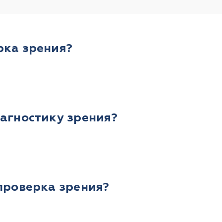
рка зрения?
иагностику зрения?
 проверка зрения?