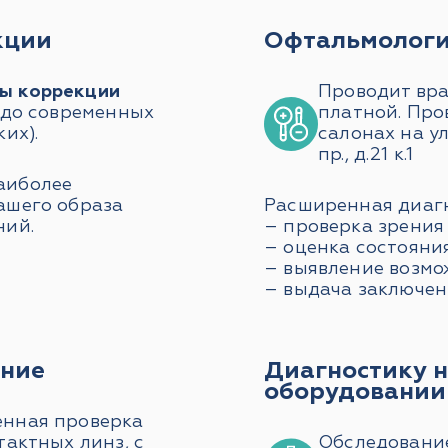
кции
Офтальмологи
ы коррекции
Проводит вра
 до современных
платной. Про
их).
салонах на ул
пр., д.21 к.1
аиболее
ашего образа
Расширенная диагн
ний.
– проверка зрения
– оценка состояния
– выявление возмо
– выдача заключен
ание
Диагностику 
оборудовании
енная проверка
тактных линз, с
Обследовани