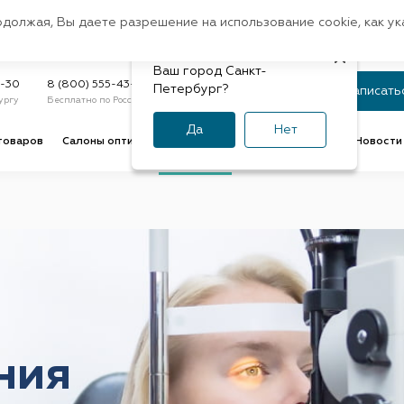
Санкт-Петербург
одолжая, Вы даете разрешение на использование cookie, как у
доставк
Регион:
Быстрая
Ваш город Санкт-
Статус заказа
9-30
8 (800) 555-43-47
Петербург?
Записать
ургу
Бесплатно по России
По номеру или телефону
Да
Нет
товаров
Салоны оптики
Услуги оптик
Советы и обзоры
Новости 
ния